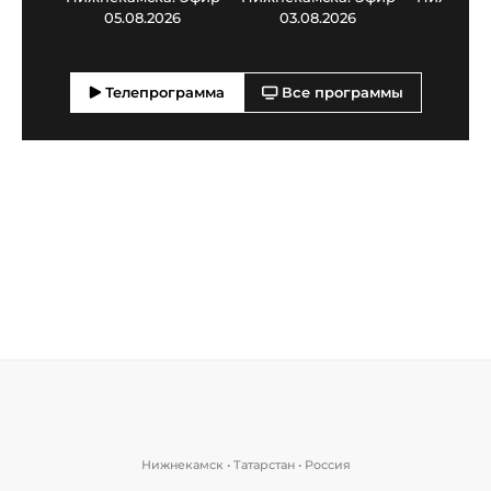
05.08.2026
03.08.2026
30.0
Телепрограмма
Все программы
Нижнекамск • Татарстан • Россия