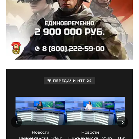
ПЕРЕДАЧИ НТР 24
‹
›
Новости
Новости
Нов
Нижнекамска. Эфир
Нижнекамска. Эфир
Нижнекам