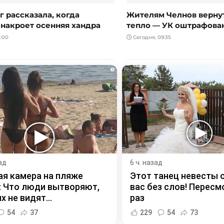
 рассказала, когда
Жителям Челнов вернут
 накроет осенняя хандра
тепло — УК оштрафова
:00
Сегодня, 09:35
i
ад
6 ч. назад
я камера на пляже
Этот танец невесты 
 Что люди вытворяют,
вас без слов! Пересм
х не видят...
раз
54
37
229
54
73