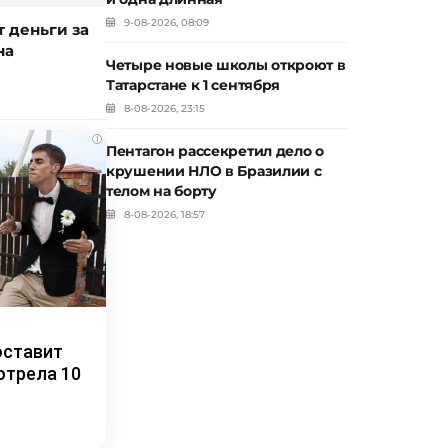
9-08-2026, 08:09
 деньги за
на
Четыре новые школы откроют в
Татарстане к 1 сентября
8-08-2026, 23:15
i
Пентагон рассекретил дело о
крушении НЛО в Бразилии с
телом на борту
8-08-2026, 18:57
оставит
отрела 10