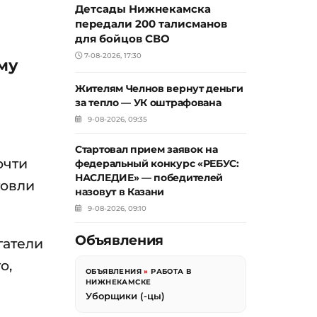
Детсады Нижнекамска
передали 200 талисманов
для бойцов СВО
7-08-2026, 17:30
му
Жителям Челнов вернут деньги
за тепло — УК оштрафована
9-08-2026, 09:35
Стартовал прием заявок на
очти
федеральный конкурс «РЕБУС:
НАСЛЕДИЕ» — победителей
говли
назовут в Казани
9-08-2026, 09:10
Объявления
гатели
о,
ОБЪЯВЛЕНИЯ
»
РАБОТА В
НИЖНЕКАМСКЕ
Уборщики (-цы)