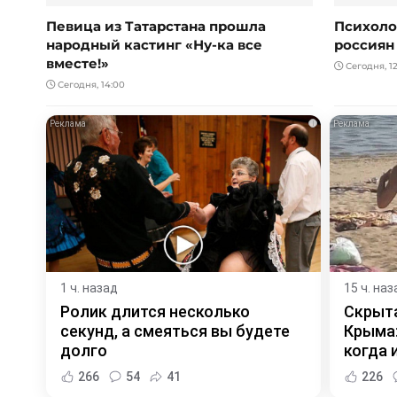
Певица из Татарстана прошла
Психолог
народный кастинг «Ну-ка все
россиян
вместе!»
Сегодня, 12
Сегодня, 14:00
i
1 ч. назад
15 ч. наз
Ролик длится несколько
Скрыта
секунд, а смеяться вы будете
Крыма:
долго
когда и
266
54
41
226