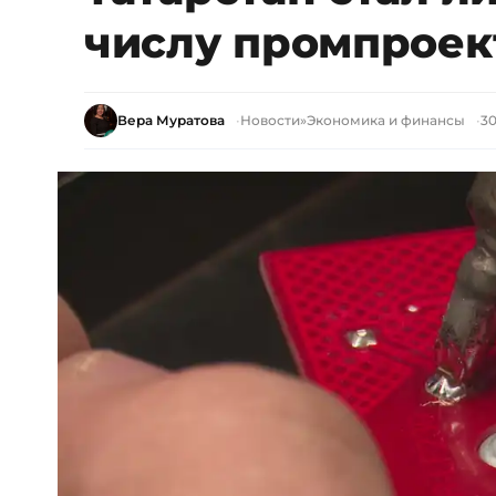
числу промпроек
Вера Муратова
Новости
»
Экономика и финансы
30