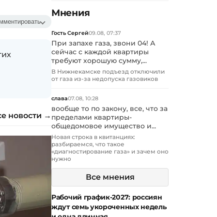
Мнения
мментировать
Гость Сергей
09.08, 07:37
При запахе газа, звони 04! А
сейчас с каждой квартиры
гих
требуют хорошую сумму,...
В Нижнекамске подъезд отключили
от газа из-за недопуска газовиков
слава
07.08, 10:28
вообще то по закону, все, что за
се новости →
пределами квартиры-
общедомовое имущество и...
Новая строка в квитанциях:
разбираемся, что такое
«диагностирование газа» и зачем оно
нужно
Все мнения
Рабочий график-2027: россиян
ждут семь укороченных недель
и одна длинная