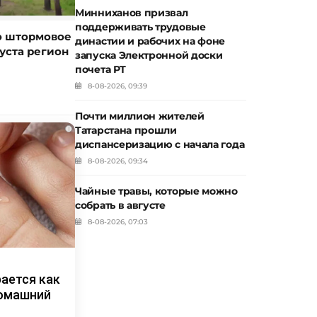
Минниханов призвал
поддерживать трудовые
о штормовое
династии и рабочих на фоне
уста регион
запуска Электронной доски
почета РТ
8-08-2026, 09:39
Почти миллион жителей
Татарстана прошли
i
диспансеризацию с начала года
8-08-2026, 09:34
Чайные травы, которые можно
собрать в августе
8-08-2026, 07:03
рается как
домашний