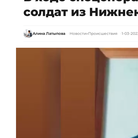
солдат из Нижне
Алина Латыпова
Новости
»
Происшествия
1-03-2022