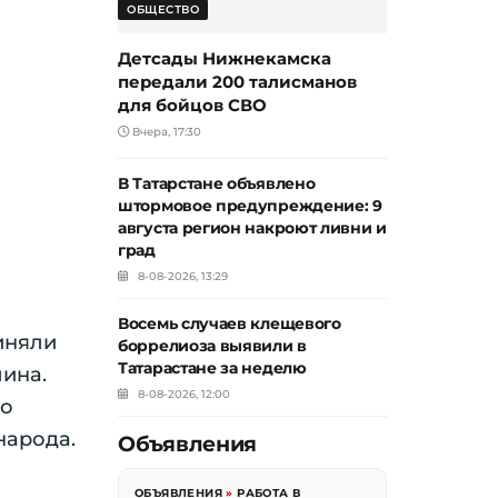
ОБЩЕСТВО
Детсады Нижнекамска
передали 200 талисманов
для бойцов СВО
Вчера, 17:30
В Татарстане объявлено
штормовое предупреждение: 9
августа регион накроют ливни и
град
8-08-2026, 13:29
Восемь случаев клещевого
иняли
боррелиоза выявили в
Татарастане за неделю
ина.
8-08-2026, 12:00
го
народа.
Объявления
ОБЪЯВЛЕНИЯ
»
РАБОТА В