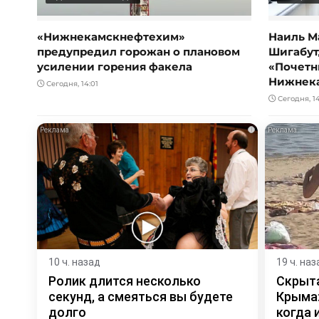
«Нижнекамскнефтехим»
Наиль М
предупредил горожан о плановом
Шигабут
усилении горения факела
«Почетн
Нижнек
Сегодня, 14:01
Сегодня, 1
i
10 ч. назад
19 ч. наз
Ролик длится несколько
Скрыта
секунд, а смеяться вы будете
Крыма:
долго
когда и