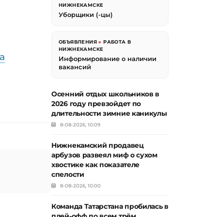
НИЖНЕКАМСКЕ
Уборщики (-цы)
ОБЪЯВЛЕНИЯ
»
РАБОТА В
НИЖНЕКАМСКЕ
а
Информирование о наличии
вакансий
Осенний отдых школьников в
2026 году превзойдет по
длительности зимние каникулы
8-08-2026, 10:09
Нижнекамский продавец
арбузов развеял миф о сухом
хвостике как показателе
спелости
8-08-2026, 10:00
Команда Татарстана пробилась в
плей-офф по всем трём