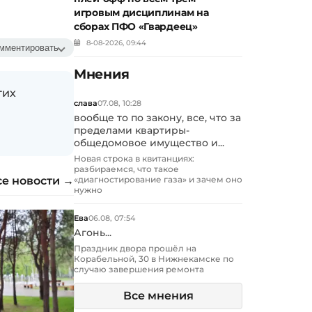
игровым дисциплинам на
сборах ПФО «Гвардеец»
8-08-2026, 09:44
мментировать
Мнения
гих
слава
07.08, 10:28
вообще то по закону, все, что за
пределами квартиры-
общедомовое имущество и...
Новая строка в квитанциях:
разбираемся, что такое
се новости →
«диагностирование газа» и зачем оно
нужно
Ева
06.08, 07:54
Агонь...
Праздник двора прошёл на
Корабельной, 30 в Нижнекамске по
случаю завершения ремонта
Все мнения