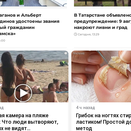
аганов и Альберт
В Татарстане объявлен
динов удостоены звания
предупреждение: 9 авг
ый гражданин
накроют ливни и град
амска»
Сегодня, 13:29
4:00
i
ад
4 ч. назад
я камера на пляже
Грибок на ногтях сти
 Что люди вытворяют,
ластиком! Простой 
х не видят...
метод