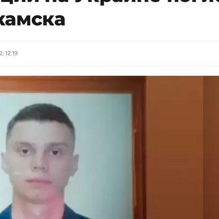
камска
, 12:19