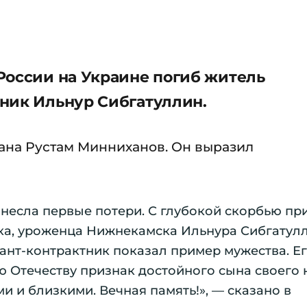
России на Украине погиб житель
ник Ильнур Сибгатуллин.
ана Рустам Минниханов. Он выразил
несла первые потери. С глубокой скорбью пр
ка, уроженца Нижнекамска Ильнура Сибгатулл
ант-контрактник показал пример мужества. Е
 Отечеству признак достойного сына своего 
 и близкими. Вечная память!», — сказано в