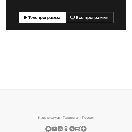
Телепрограмма
Все программы
Нижнекамск • Татарстан • Россия