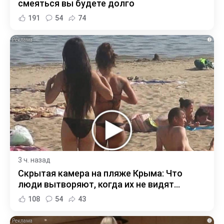
смеяться вы будете долго
191
54
74
i
3 ч. назад
Скрытая камера на пляже Крыма: Что
люди вытворяют, когда их не видят...
108
54
43
i