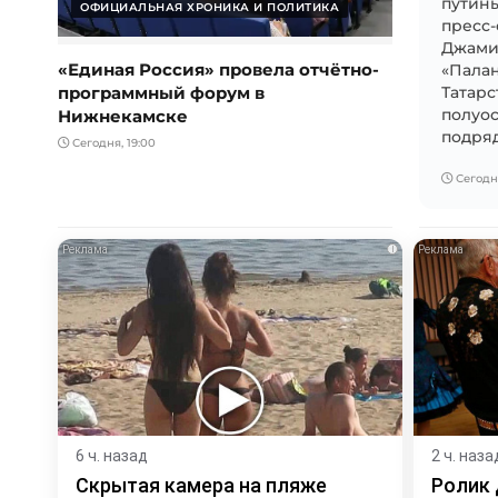
путины
ОФИЦИАЛЬНАЯ ХРОНИКА И ПОЛИТИКА
пресс-
Джамил
«Единая Россия» провела отчётно-
«Палан
программный форум в
Татарс
Нижнекамске
полуос
подряд.
Сегодня, 19:00
Сегодня
i
6 ч. назад
2 ч. наза
Скрытая камера на пляже
Ролик 