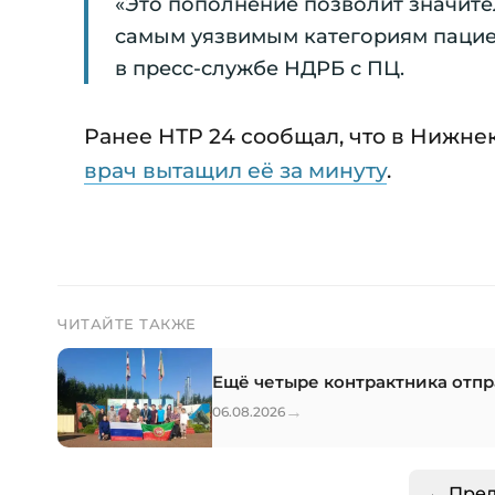
«Это пополнение позволит значите
самым уязвимым категориям пацие
в пресс-службе НДРБ с ПЦ.
Ранее НТР 24 сообщал, что в Нижне
врач вытащил её за минуту
.
ЧИТАЙТЕ ТАКЖЕ
Ещё четыре контрактника отп
→
06.08.2026
← Пре