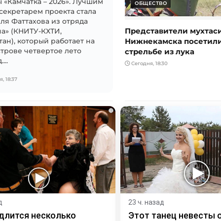
 «Камчатка – 2026». Лучшим
ОБЩЕСТВО
секретарем проекта стала
я Фаттахова из отряда
Представители мухтас
а» (КНИТУ-КХТИ,
Нижнекамска посетили
тан), который работает на
стрельбе из лука
трове четвертое лето
...
Сегодня, 18:30
, 18:37
i
д
23 ч. назад
длится несколько
Этот танец невесты 