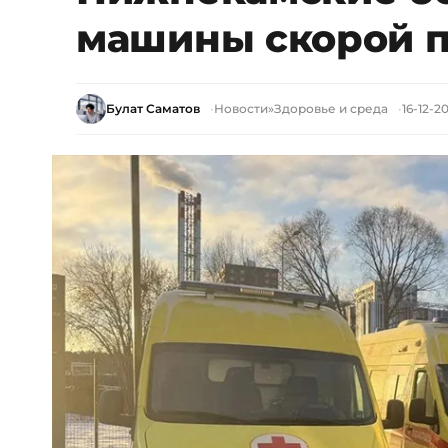
машины скорой 
Булат Саматов
Новости
»
Здоровье и среда
16-12-20