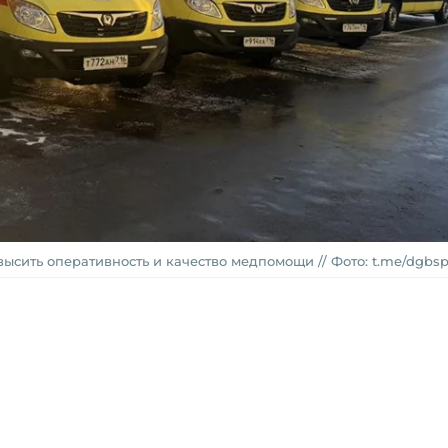
ысить оперативность и качество медпомощи // Фото: t.me/dgbs