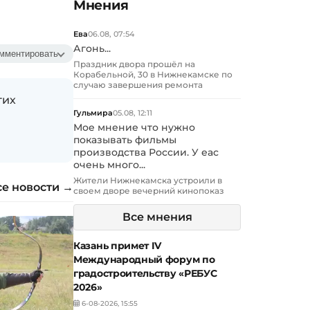
Мнения
Ева
06.08, 07:54
Агонь...
мментировать
Праздник двора прошёл на
Корабельной, 30 в Нижнекамске по
случаю завершения ремонта
гих
Гульмира
05.08, 12:11
Мое мнение что нужно
показывать фильмы
производства России. У еас
очень много...
Жители Нижнекамска устроили в
се новости →
своем дворе вечерний кинопоказ
Все мнения
Казань примет IV
Международный форум по
градостроительству «РЕБУС
2026»
6-08-2026, 15:55