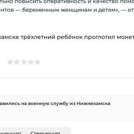
льно повысить оперативность и качество пом
нтов — беременным женщинам и детям», — о
камске трёхлетний ребёнок проглотил моне
равились на военную службу из Нижнекамска
дыдущая
Следующая →