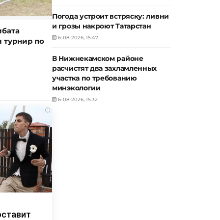
Погода устроит встряску: ливни
и грозы накроют Татарстан
ибата
6-08-2026, 15:47
 турнир по
В Нижнекамском районе
расчистят два захламленных
участка по требованию
минэкологии
6-08-2026, 15:32
i
оставит