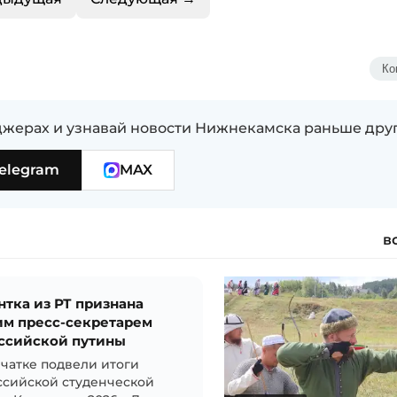
Ко
жерах и узнавай новости Нижнекамска раньше дру
elegram
MAX
в
нтка из РТ признана
м пресс-секретарем
ссийской путины
чатке подвели итоги
ссийской студенческой