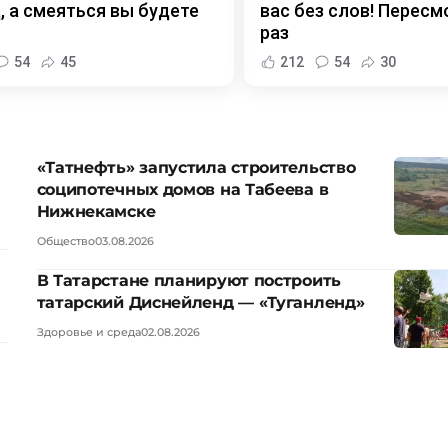
, а смеяться вы будете
вас без слов! Пересм
раз
54
45
212
54
30
«Татнефть» запустила строительство
соципотечных домов на Табеева в
Нижнекамске
Общество
03.08.2026
В Татарстане планируют построить
татарский Диснейленд — «Туганленд»
Здоровье и среда
02.08.2026