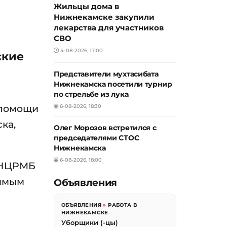
Жильцы дома в
Нижнекамске закупили
лекарства для участников
СВО
4-08-2026, 17:00
ские
Представители мухтасибата
Нижнекамска посетили турнир
по стрельбе из лука
 помощи
6-08-2026, 18:30
ка,
Олег Морозов встретился с
председателями СТОС
Нижнекамска
6-08-2026, 18:00
и НЦРМБ
димым
Объявления
ОБЪЯВЛЕНИЯ
»
РАБОТА В
НИЖНЕКАМСКЕ
Уборщики (-цы)