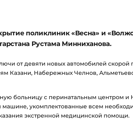
ткрытие поликлиник «Весна» и «Волж
атарстана Рустама Минниханова.
ключи от девяти новых автомобилей скорой
ям Казани, Набережных Челнов, Альметьевс
нную больницу с перинатальным центром 
й машине, укомплектованные всем необхо
казания экстренной медицинской помощи.