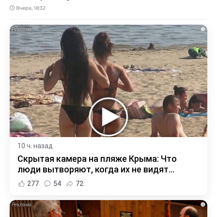
Вчера, 18:32
i
10 ч. назад
Скрытая камера на пляже Крыма: Что
люди вытворяют, когда их не видят...
277
54
72
i