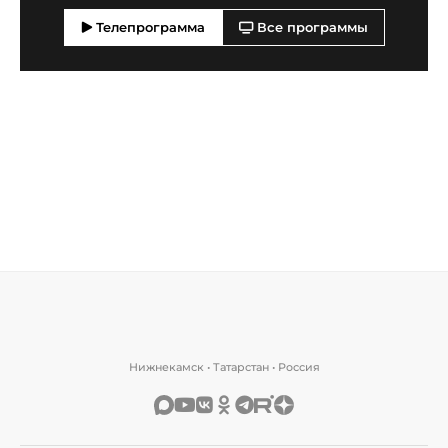
Телепрограмма
Все программы
Нижнекамск • Татарстан • Россия