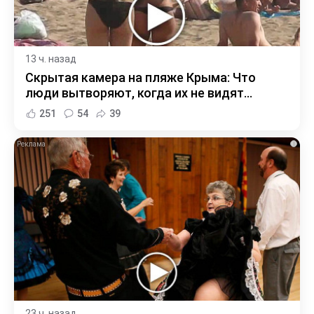
13 ч. назад
Скрытая камера на пляже Крыма: Что
люди вытворяют, когда их не видят...
251
54
39
i
23 ч. назад