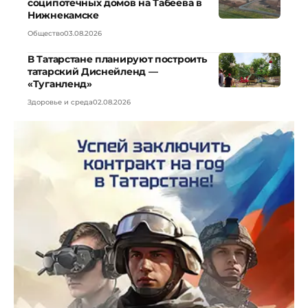
соципотечных домов на Табеева в
Нижнекамске
Общество
03.08.2026
В Татарстане планируют построить
татарский Диснейленд —
«Туганленд»
Здоровье и среда
02.08.2026