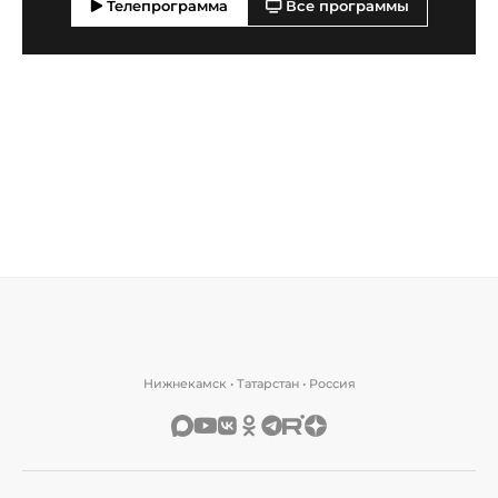
Телепрограмма
Все программы
Нижнекамск • Татарстан • Россия