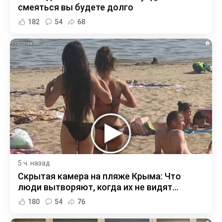
смеяться вы будете долго
182
54
68
i
5 ч. назад
Скрытая камера на пляже Крыма: Что
люди вытворяют, когда их не видят...
180
54
76