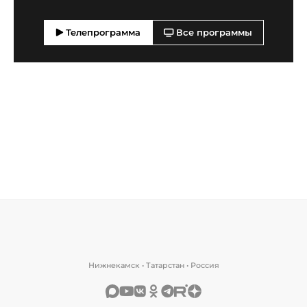
Телепрограмма
Все программы
Нижнекамск • Татарстан • Россия