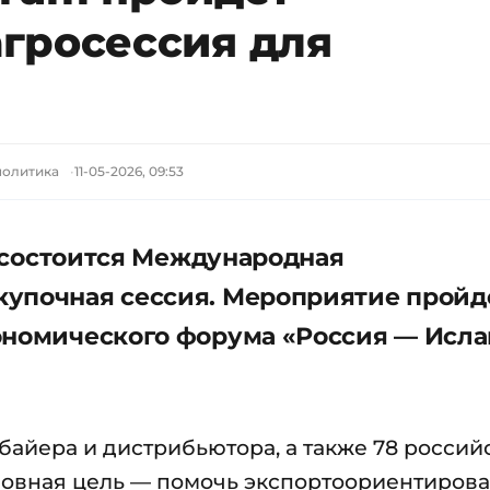
гросессия для
политика
11-05-2026, 09:53
о» состоится Международная
упочная сессия. Мероприятие пройд
кономического форума «Россия — Исл
байера и дистрибьютора, а также 78 россий
сновная цель — помочь экспортоориентиров