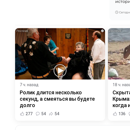
истори
Сегодня
i
7 ч. назад
18 ч. наз
Ролик длится несколько
Скрыта
секунд, а смеяться вы будете
Крыма:
долго
когда и
277
54
54
136