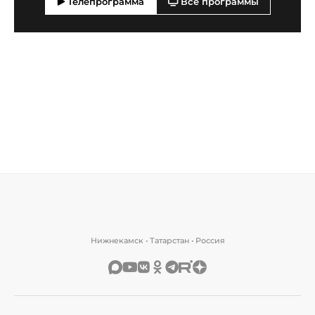
Телепрограмма
Все программы
Нижнекамск • Татарстан • Россия