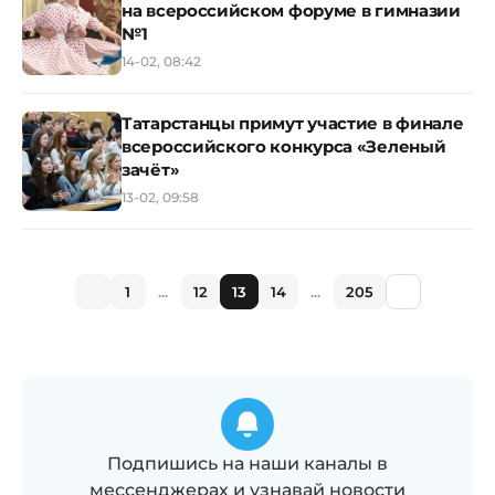
на всероссийском форуме в гимназии
№1
14-02, 08:42
Татарстанцы примут участие в финале
всероссийского конкурса «Зеленый
зачёт»
13-02, 09:58
1
...
12
13
14
...
205
Подпишись на наши каналы в
мессенджерах и узнавай новости