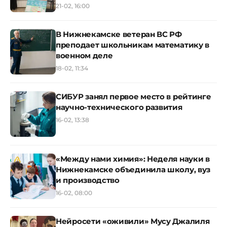
21-02, 16:00
В Нижнекамске ветеран ВС РФ
преподает школьникам математику в
военном деле
18-02, 11:34
СИБУР занял первое место в рейтинге
научно-технического развития
16-02, 13:38
«Между нами химия»: Неделя науки в
Нижнекамске объединила школу, вуз
и производство
16-02, 08:00
Нейросети «оживили» Мусу Джалиля