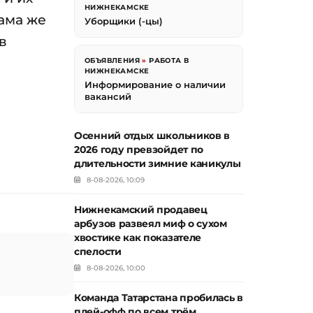
НИЖНЕКАМСКЕ
Сама же
Уборщики (-цы)
в
ОБЪЯВЛЕНИЯ
»
РАБОТА В
НИЖНЕКАМСКЕ
Информирование о наличии
вакансий
Осенний отдых школьников в
2026 году превзойдет по
длительности зимние каникулы
8-08-2026, 10:09
Нижнекамский продавец
арбузов развеял миф о сухом
хвостике как показателе
спелости
8-08-2026, 10:00
Команда Татарстана пробилась в
плей-офф по всем трём