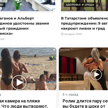
ВО
ЗДОРОВЬЕ И СРЕДА
аганов и Альберт
В Татарстане объявлен
динов удостоены звания
предупреждение: 9 авг
ый гражданин
накроют ливни и град
амска»
Сегодня, 13:29
4:00
i
д
6 ч. назад
я камера на пляже
Ролик длится пару се
 Что люди вытворяют,
вы будете в шоке от