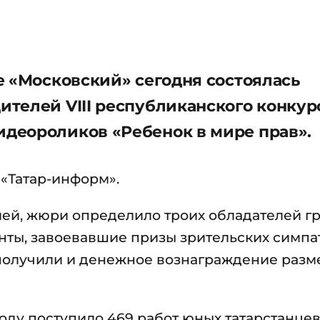
е «Московский» сегодня состоялась
телей VIII республиканского конкур
деороликов «Ребенок в мире прав».
«Татар-информ».
ей, жюри определило троих обладателей гр
нты, завоевавшие призы зрительских симпа
получили и денежное вознаграждение раз
году поступило 469 работ юных татарстанцев