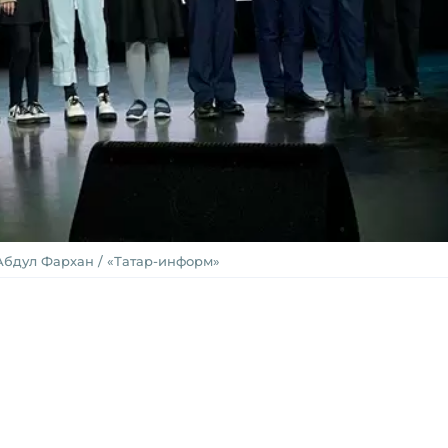
Абдул Фархан / «Татар-информ»