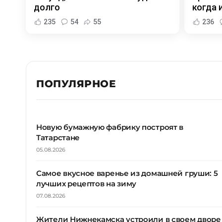
долго
когда и
235
54
55
236
ПОПУЛЯРНОЕ
Новую бумажную фабрику построят в
Татарстане
05.08.2026
Самое вкусное варенье из домашней груши: 5
лучших рецептов на зиму
07.08.2026
Жители Нижнекамска устроили в своем дворе