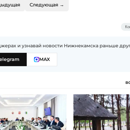
дыдущая
Следующая →
Ко
жерах и узнавай новости Нижнекамска раньше дру
elegram
MAX
в