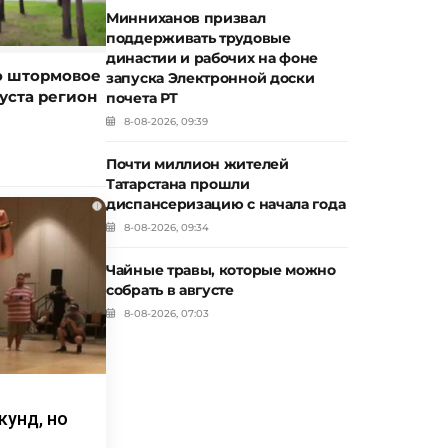
Минниханов призвал
поддерживать трудовые
династии и рабочих на фоне
о штормовое
запуска Электронной доски
уста регион
почета РТ
8-08-2026, 09:39
Почти миллион жителей
Татарстана прошли
диспансеризацию с начала года
i
8-08-2026, 09:34
Чайные травы, которые можно
собрать в августе
8-08-2026, 07:03
кунд, но