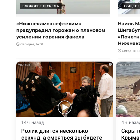
ЗДОРОВЬЕ И СРЕДА
ОБЩЕСТ
«Нижнекамскнефтехим»
Наиль М
предупредил горожан о плановом
Шигабут
усилении горения факела
«Почетн
Нижнек
Сегодня, 14:01
Сегодня, 1
i
14 ч. назад
4 ч. наза
Ролик длится несколько
Скрыта
секунд, а смеяться вы будете
Крыма: