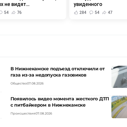
х не видят...
увиденного
54
76
284
54
47
В Нижнекамске подъезд отключили от
газа из-за недопуска газовиков
Общество
07.08.2026
Появилось видео момента жесткого ДТП
с питбайкером в Нижнекамске
Происшествия
07.08.2026