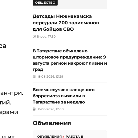
ОБЩЕСТВО
Детсады Нижнекамска
передали 200 талисманов
для бойцов СВО
Вчера, 17:30
са
В Татарстане объявлено
штормовое предупреждение: 9
августа регион накроют ливни и
град
8-08-2026, 13:29
Восемь случаев клещевого
ан-при.
боррелиоза выявили в
тий.
Татарастане за неделю
8-08-2026, 12:00
мерами
Объявления
 и их
ОБЪЯВЛЕНИЯ
»
РАБОТА В