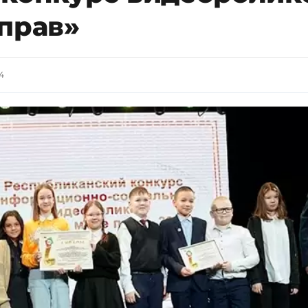
прав»
54