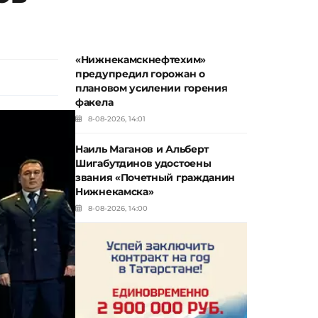
«Нижнекамскнефтехим»
предупредил горожан о
плановом усилении горения
факела
8-08-2026, 14:01
Наиль Маганов и Альберт
Шигабутдинов удостоены
звания «Почетный гражданин
Нижнекамска»
8-08-2026, 14:00