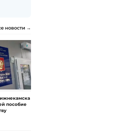
се новости →
Нижнекамска
ей пособие
тву