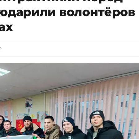
годарили волонтёров
ах
0