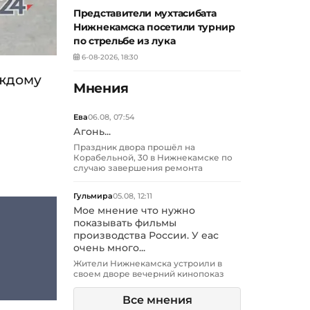
Представители мухтасибата
Нижнекамска посетили турнир
по стрельбе из лука
6-08-2026, 18:30
аждому
Мнения
Ева
06.08, 07:54
Агонь...
Праздник двора прошёл на
Корабельной, 30 в Нижнекамске по
случаю завершения ремонта
Гульмира
05.08, 12:11
Мое мнение что нужно
показывать фильмы
производства России. У еас
очень много...
Жители Нижнекамска устроили в
своем дворе вечерний кинопоказ
Все мнения