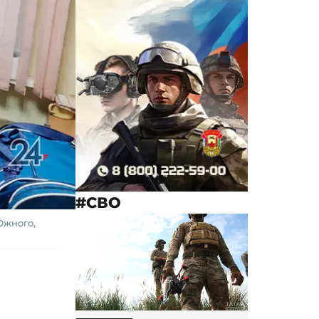
#СВО
Южного,