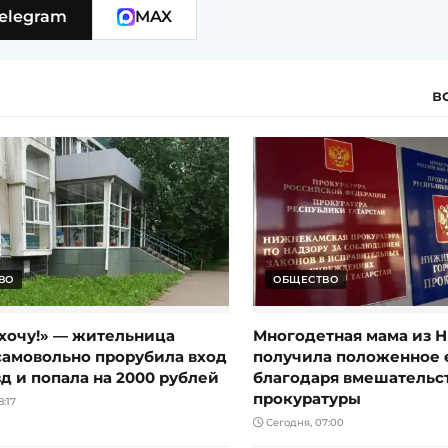
elegram
MAX
в
ВО
ОБЩЕСТВО
 хочу!» — жительница
Многодетная мама из 
самовольно прорубила вход
получила положенное 
д и попала на 2000 рублей
благодаря вмешательс
прокуратуры
:17
Сегодня, 07:00