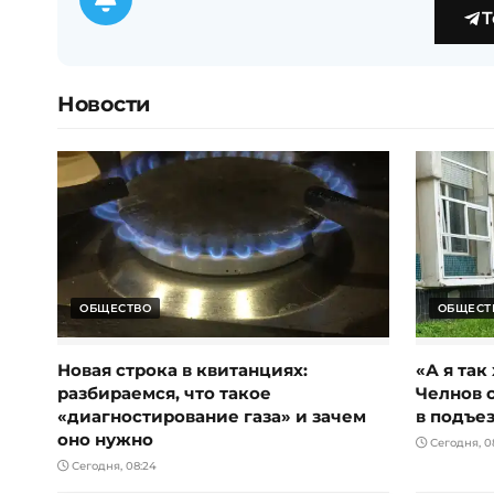
T
Новости
ОБЩЕСТВО
ОБЩЕСТ
Новая строка в квитанциях:
«А я так
разбираемся, что такое
Челнов 
«диагностирование газа» и зачем
в подъез
оно нужно
Сегодня, 08
Сегодня, 08:24