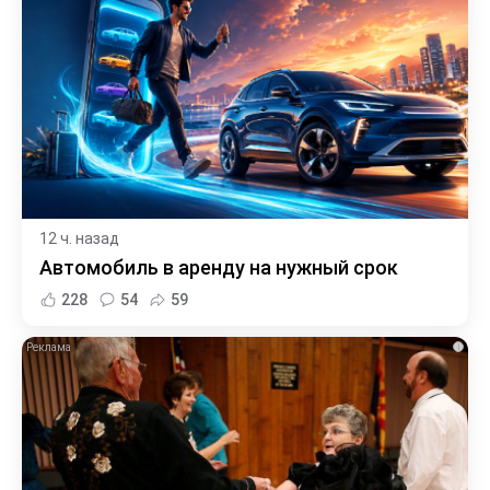
12 ч. назад
Автомобиль в аренду на нужный срок
228
54
59
i