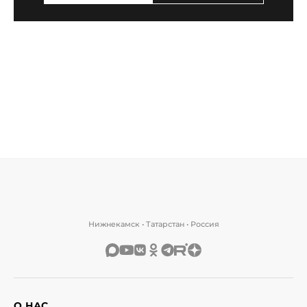
Нижнекамск • Татарстан • Россия
О НАС