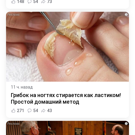
148
54
73
i
11 ч. назад
Грибок на ногтях стирается как ластиком!
Простой домашний метод
271
54
43
i