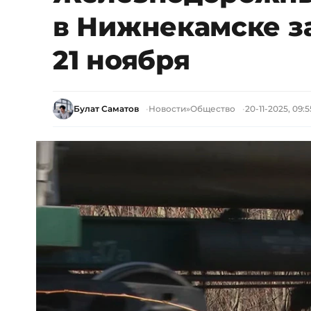
в Нижнекамске з
21 ноября
Булат Саматов
Новости
»
Общество
20-11-2025, 09:5