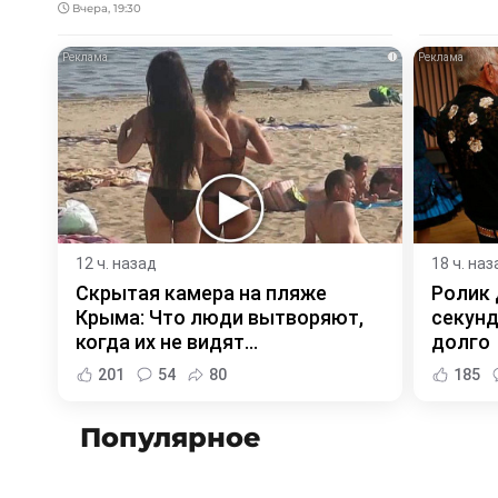
Вчера, 19:30
i
12 ч. назад
18 ч. наз
Скрытая камера на пляже
Ролик 
Крыма: Что люди вытворяют,
секунд
когда их не видят...
долго
201
54
80
185
Популярное