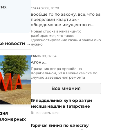
гих
слава
07.08, 10:28
вообще то по закону, все, что за
пределами квартиры-
общедомовое имущество и...
Новая строка в квитанциях:
разбираемся, что такое
«диагностирование газа» и зачем оно
се новости →
нужно
Ева
06.08, 07:54
Агонь...
Праздник двора прошёл на
Корабельной, 30 в Нижнекамске по
случаю завершения ремонта
Все мнения
19 поддельных купюр за три
месяца нашли в Татарстане
дня
7-08-2026, 16:30
маломерных
Горячая линия по качеству