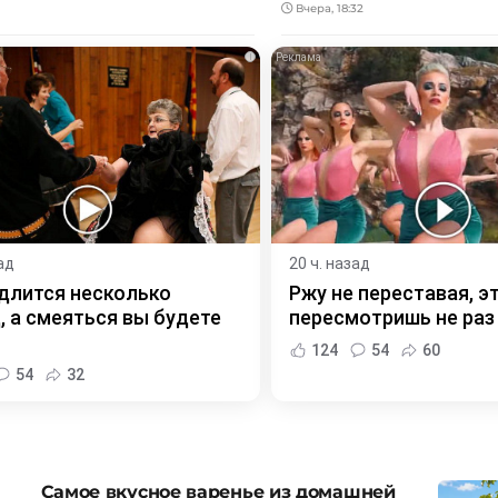
Вчера, 18:32
i
ад
20 ч. назад
длится несколько
Ржу не переставая, э
, а смеяться вы будете
пересмотришь не раз
124
54
60
54
32
Самое вкусное варенье из домашней