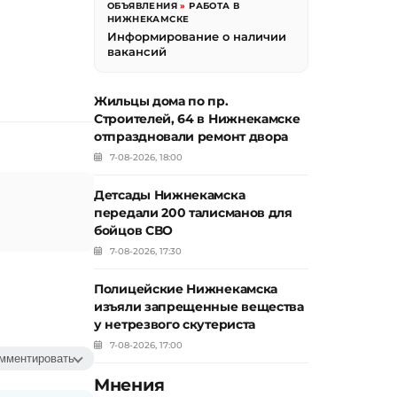
я
ОБЪЯВЛЕНИЯ
»
РАБОТА В
НИЖНЕКАМСКЕ
Информирование о наличии
вакансий
Жильцы дома по пр.
Строителей, 64 в Нижнекамске
отпраздновали ремонт двора
7-08-2026, 18:00
Детсады Нижнекамска
передали 200 талисманов для
бойцов СВО
7-08-2026, 17:30
Полицейские Нижнекамска
изъяли запрещенные вещества
у нетрезвого скутериста
7-08-2026, 17:00
мментировать
Мнения