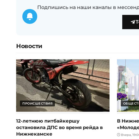
Подпишись на наши каналы в мессенд
T
Новости
ПРОИСШЕСТВИЯ
ОБЩЕСТ
12-летнюю питбайкершу
В Нижне
остановила ДПС во время рейда в
«Молод
Нижнекамске
Вчера, 19:0