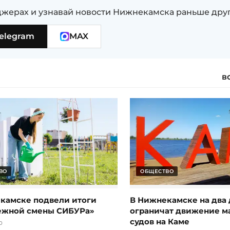
жерах и узнавай новости Нижнекамска раньше дру
elegram
MAX
в
ВО
ОБЩЕСТВО
камске подвели итоги
В Нижнекамске на два 
ежной смены СИБУРа»
ограничат движение 
судов на Каме
0