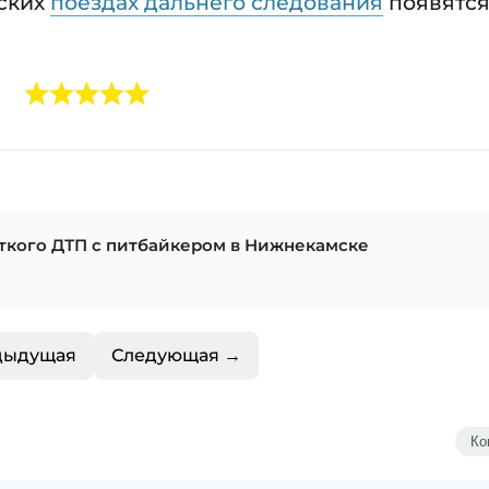
йских
поездах дальнего следования
появятс
ткого ДТП с питбайкером в Нижнекамске
дыдущая
Следующая →
Ко