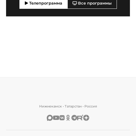
Телепрограмма
Все программы
Нижнекамск • Татарстан • Россия