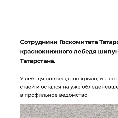
Сотрудники Госкомитета Татар
краснокнижного лебедя‑шипуна
Татарстана.
У лебедя повреждено крыло, из этого
стаей и остался на уже обледеневш
в профильное ведомство.