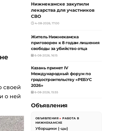
Нижнекамске закупили
лекарства для участников
СВО
4-08-2026, 17:00
Житель Нижнекамска
приговорен к 8 годам лишения
свободы за убийство отца
оне
6-08-2026, 16:15
Казань примет IV
Международный форум по
градостроительству «РЕБУС
2026»
о своей
6-08-2026, 15:55
и о ней
Объявления
ОБЪЯВЛЕНИЯ
»
РАБОТА В
НИЖНЕКАМСКЕ
Уборщики (-цы)