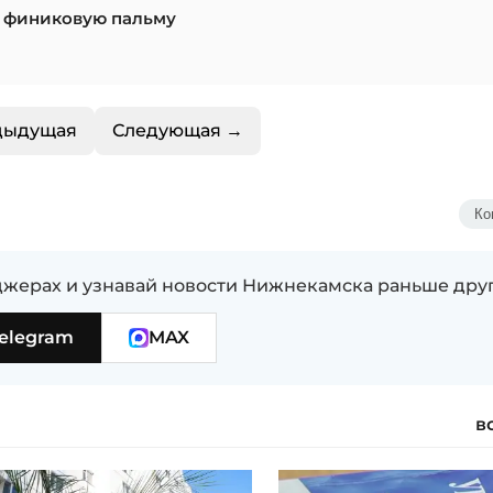
 финиковую пальму
дыдущая
Следующая →
Ко
жерах и узнавай новости Нижнекамска раньше дру
elegram
MAX
в