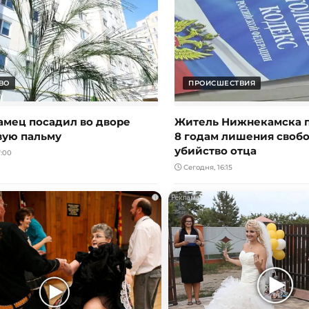
ВО
ПРОИСШЕСТВИЯ
мец посадил во дворе
Житель Нижнекамска п
ую пальму
8 годам лишения свобо
убийство отца
:00
Сегодня, 16:15
i