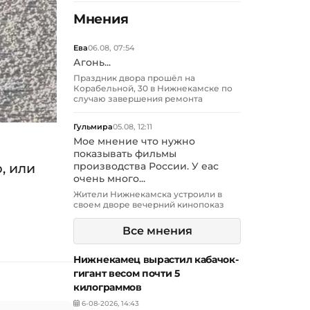
Мнения
Ева
06.08, 07:54
Агонь...
Праздник двора прошёл на
Корабельной, 30 в Нижнекамске по
случаю завершения ремонта
Гульмира
05.08, 12:11
Мое мнение что нужно
показывать фильмы
, или
производства России. У еас
очень много...
Жители Нижнекамска устроили в
своем дворе вечерний кинопоказ
Все мнения
Нижнекамец вырастил кабачок-
гигант весом почти 5
килограммов
6-08-2026, 14:43