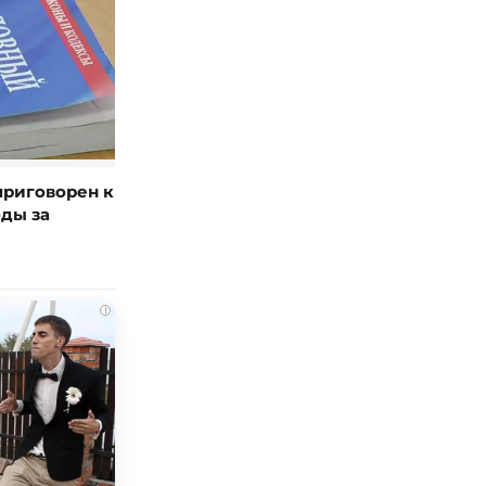
риговорен к
ды за
i