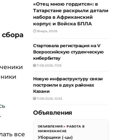
«Отец мною гордится»: в
Татарстане раскрыли детали
набора в Африканский
корпус и Войска БПЛА
Вчера, 20:05
 сбора
Стартовала регистрация на V
Всероссийскую студенческую
кибербитву
ученики
7-08-2026, 11:05
еники
Новую инфраструктуру связи
построили в двух районах
Казани
7-08-2026, 10:53
сь
Объявления
.
ОБЪЯВЛЕНИЯ
»
РАБОТА В
НИЖНЕКАМСКЕ
лать все
Уборщики (-цы)