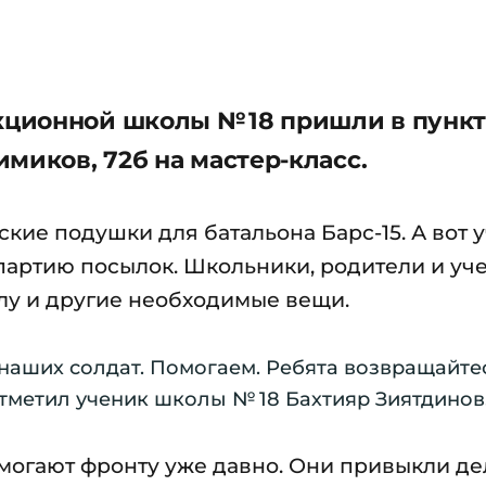
ционной школы № 18 пришли в пункт
миков, 72б на мастер-класс.
ие подушки для батальона Барс-15. А вот 
партию посылок. Школьники, родители и уч
лу и другие необходимые вещи.
 наших солдат. Помогаем. Ребята возвращайте
отметил ученик школы № 18 Бахтияр Зиятдинов
огают фронту уже давно. Они привыкли де