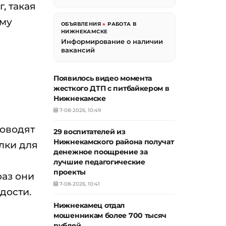
, такая
ому
ОБЪЯВЛЕНИЯ
»
РАБОТА В
НИЖНЕКАМСКЕ
Информирование о наличии
вакансий
Появилось видео момента
жесткого ДТП с питбайкером в
Нижнекамске
7-08-2026, 10:49
роводят
29 воспитателей из
Нижнекамского района получат
лки для
денежное поощрение за
лучшие педагогические
проекты
раз они
7-08-2026, 10:41
дости.
Нижнекамец отдал
мошенникам более 700 тысяч
рублей