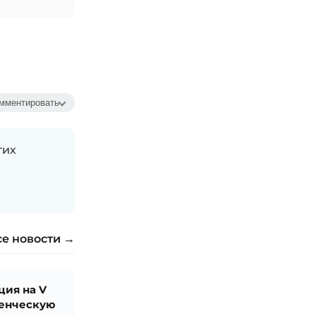
мментировать
гих
се новости →
ция на V
денческую