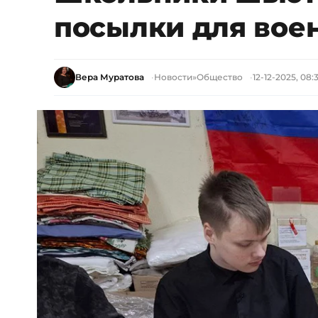
посылки для вое
Вера Муратова
Новости
»
Общество
12-12-2025, 08: