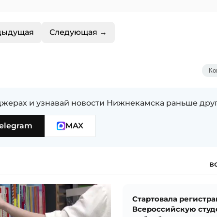
дыдущая
Следующая →
Ко
жерах и узнавай новости Нижнекамска раньше дру
elegram
MAX
в
Стартовала регистра
Всероссийскую сту