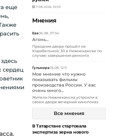
та еще
7-08-2026, 10:03
нь,
Мнения
 Также
расить
Ева
06.08, 07:54
Агонь...
Праздник двора прошёл на
Корабельной, 30 в Нижнекамске по
случаю завершения ремонта
 здесь
Гульмира
05.08, 12:11
х сердец
Мое мнение что нужно
советник
показывать фильмы
производства России. У еас
инениями
очень много...
Жители Нижнекамска устроили в
своем дворе вечерний кинопоказ
Все мнения
В Татарстане стартовала
экспертиза зерна нового
асса.