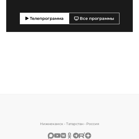
Телепрограмма
Все программы
Нижнекамск • Татарстан • Россия