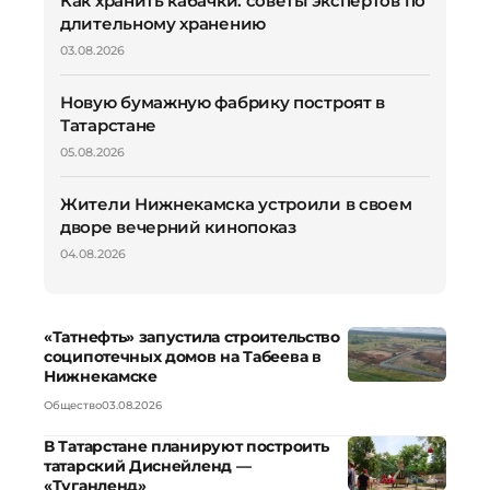
Как хранить кабачки: советы экспертов по
длительному хранению
03.08.2026
Новую бумажную фабрику построят в
Татарстане
05.08.2026
Жители Нижнекамска устроили в своем
дворе вечерний кинопоказ
04.08.2026
«Татнефть» запустила строительство
соципотечных домов на Табеева в
Нижнекамске
Общество
03.08.2026
В Татарстане планируют построить
татарский Диснейленд —
«Туганленд»