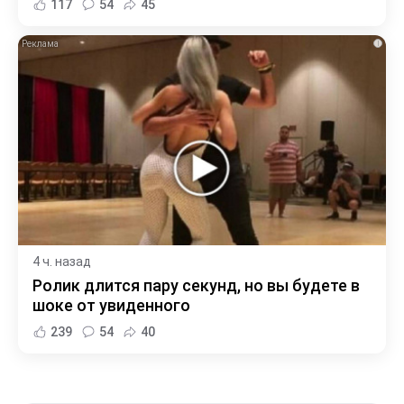
117
54
45
i
4 ч. назад
Ролик длится пару секунд, но вы будете в
шоке от увиденного
239
54
40