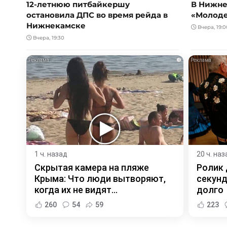
12-летнюю питбайкершу
В Нижне
остановила ДПС во время рейда в
«Молод
Нижнекамске
Вчера, 19:0
Вчера, 19:30
i
1 ч. назад
20 ч. наз
Скрытая камера на пляже
Ролик 
Крыма: Что люди вытворяют,
секунд
когда их не видят...
долго
260
54
59
223