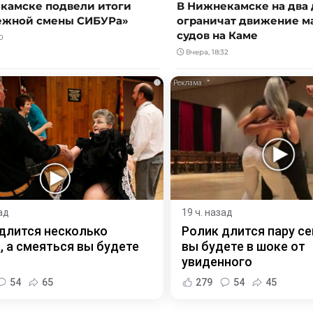
камске подвели итоги
В Нижнекамске на два 
ежной смены СИБУРа»
ограничат движение 
судов на Каме
0
Вчера, 18:32
i
ад
19 ч. назад
длится несколько
Ролик длится пару се
, а смеяться вы будете
вы будете в шоке от
увиденного
54
65
279
54
45