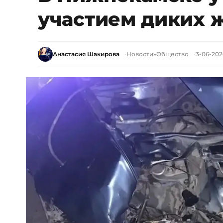
участием диких 
Анастасия Шакирова
Новости
»
Общество
3-06-2026