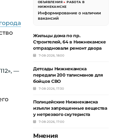
ОБЪЯВЛЕНИЯ
»
РАБОТА В
НИЖНЕКАМСКЕ
Информирование о наличии
вакансий
города
ство
Жильцы дома по пр.
Строителей, 64 в Нижнекамске
отпраздновали ремонт двора
7-08-2026, 18:00
Детсады Нижнекамска
12», —
передали 200 талисманов для
бойцов СВО
7-08-2026, 17:30
его
Полицейские Нижнекамска
изъяли запрещенные вещества
у нетрезвого скутериста
7-08-2026, 17:00
Мнения