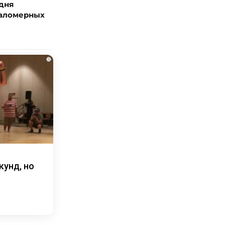
дня
маломерных
i
кунд, но