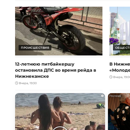
ПРОИСШЕСТВИЯ
ОБЩЕСТ
12-летнюю питбайкершу
В Нижне
остановила ДПС во время рейда в
«Молод
Нижнекамске
Вчера, 19:0
Вчера, 19:30
i