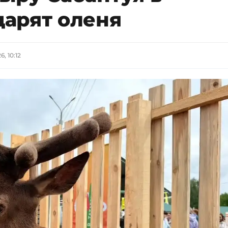
арят оленя
6, 10:12