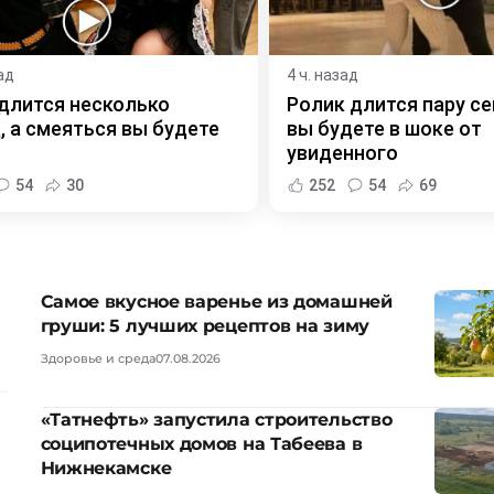
ад
4 ч. назад
длится несколько
Ролик длится пару се
, а смеяться вы будете
вы будете в шоке от
увиденного
54
30
252
54
69
Самое вкусное варенье из домашней
груши: 5 лучших рецептов на зиму
Здоровье и среда
07.08.2026
«Татнефть» запустила строительство
соципотечных домов на Табеева в
Нижнекамске