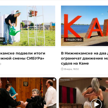
ВО
ОБЩЕСТВО
камске подвели итоги
В Нижнекамске на два 
ежной смены СИБУРа»
ограничат движение 
судов на Каме
0
Вчера, 18:32
i