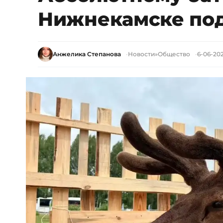
Нижнекамске под
Анжелика Степанова
Новости
»
Общество
6-06-202