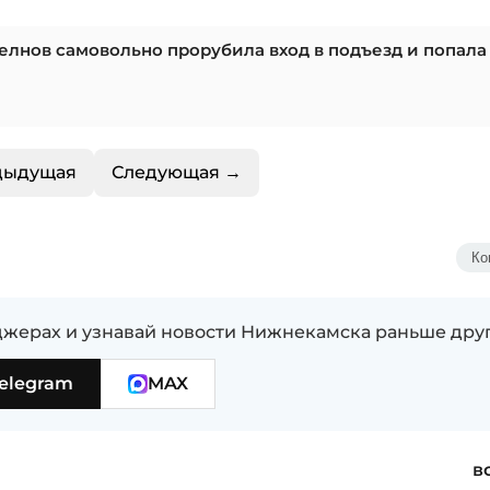
Челнов самовольно прорубила вход в подъезд и попала
дыдущая
Следующая →
Ко
жерах и узнавай новости Нижнекамска раньше дру
elegram
MAX
в