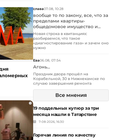
слава
07.08, 10:28
вообще то по закону, все, что за
пределами квартиры-
общедомовое имущество и...
Новая строка в квитанциях:
разбираемся, что такое
«диагностирование газа» и зачем оно
нужно
Ева
06.08, 07:54
Агонь...
дня
Праздник двора прошёл на
маломерных
Корабельной, 30 в Нижнекамске по
случаю завершения ремонта
Все мнения
i
19 поддельных купюр за три
месяца нашли в Татарстане
7-08-2026, 16:30
Горячая линия по качеству