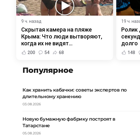
9 ч. назад
19 ч. наз
Скрытая камера на пляже
Ролик 
Крыма: Что люди вытворяют,
секунд
когда их не видят...
долго
200
54
68
148
Популярное
Как хранить кабачки: советы экспертов по
длительному хранению
03.08.2026
Новую бумажную фабрику построят в
Татарстане
05.08.2026