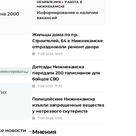
ОБЪЯВЛЕНИЯ
»
РАБОТА В
НИЖНЕКАМСКЕ
Информирование о наличии
 на 2000
вакансий
Жильцы дома по пр.
Строителей, 64 в Нижнекамске
отпраздновали ремонт двора
7-08-2026, 18:00
Детсады Нижнекамска
мментировать
передали 200 талисманов для
бойцов СВО
7-08-2026, 17:30
гих
Полицейские Нижнекамска
изъяли запрещенные вещества
у нетрезвого скутериста
7-08-2026, 17:00
се новости →
Мнения