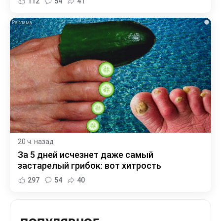
112
54
41
i
20 ч. назад
За 5 дней исчезнет даже самый
застарелый грибок: вот хитрость
297
54
40