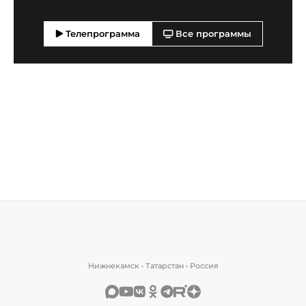
Телепрограмма
Все программы
Нижнекамск • Татарстан • Россия