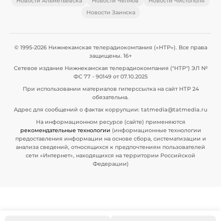
Новости Альметьевска
Новости Челнов
Новости Чистополя
Новости Заинска
© 1995-2026 Нижнекамская телерадиокомпания («НТР»). Все права
защищены. 16+
Сетевое издание Нижнекамская телерадиокомпания ("НТР") ЭЛ №
ФС 77 - 90149 от 07.10.2025
При использовании материалов гиперссылка на сайт НТР 24
обязательна.
Адрес для сообщений о фактах коррупции: tatmedia@tatmedia.ru
На информационном ресурсе (сайте) применяются
рекомендательные технологии
(информационные технологии
предоставления информации на основе сбора, систематизации и
анализа сведений, относящихся к предпочтениям пользователей
сети «Интернет», находящихся на территории Российской
Федерации)