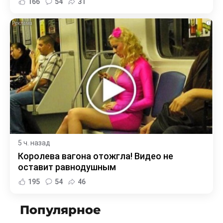
166
54
31
i
5 ч. назад
Королева вагона отожгла! Видео не
оставит равнодушным
195
54
46
Популярное