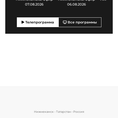
07.08.2026
06.08.2026
05.0
Телепрограмма
Все программы
Нижнекамск • Татарстан • Россия