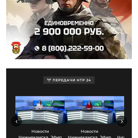
ПЕРЕДАЧИ НТР 24
‹
›
Новости
Новости
Нов
Нижнекамска. Эфир
Нижнекамска. Эфир
Нижнекам