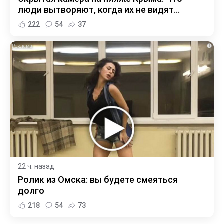
люди вытворяют, когда их не видят...
222
54
37
i
22 ч. назад
Ролик из Омска: вы будете смеяться
долго
218
54
73