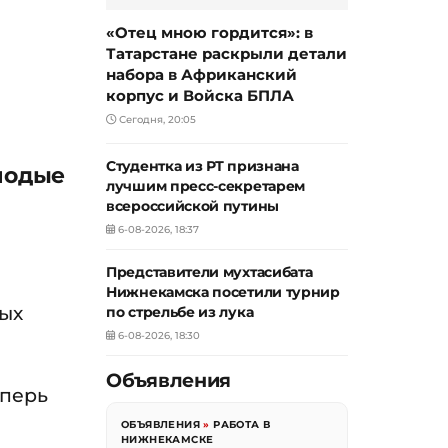
«Отец мною гордится»: в
Татарстане раскрыли детали
набора в Африканский
корпус и Войска БПЛА
Сегодня, 20:05
Студентка из РТ признана
лодые
лучшим пресс-секретарем
всероссийской путины
6-08-2026, 18:37
Представители мухтасибата
Нижнекамска посетили турнир
ых
по стрельбе из лука
6-08-2026, 18:30
Объявления
еперь
ОБЪЯВЛЕНИЯ
»
РАБОТА В
НИЖНЕКАМСКЕ