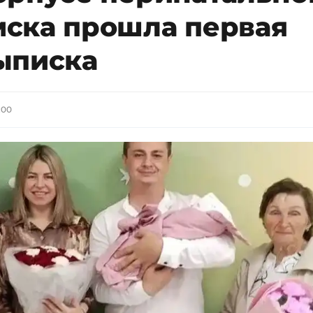
ска прошла первая
ыписка
:00