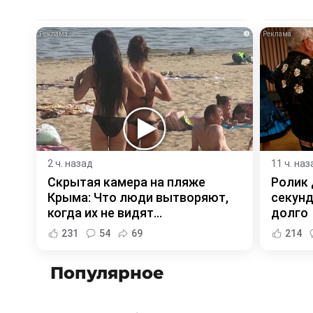
i
2 ч. назад
11 ч. наз
Скрытая камера на пляже
Ролик 
Крыма: Что люди вытворяют,
секунд
когда их не видят...
долго
231
54
69
214
Популярное