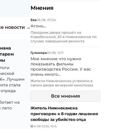
Мнения
Ева
06.08, 07:54
Агонь...
се новости →
Праздник двора прошёл на
Корабельной, 30 в Нижнекамске по
случаю завершения ремонта
знана
Гульмира
05.08, 12:11
тарем
Мое мнение что нужно
ны
показывать фильмы
итоги
производства России. У еас
ческой
очень много...
26». Лучшим
Жители Нижнекамска устроили в
кта стала
своем дворе вечерний кинопоказ
 отряда
Все мнения
,
ботает на
Житель Нижнекамска
 лето
приговорен к 8 годам лишения
свободы за убийство отца
6-08-2026, 16:15