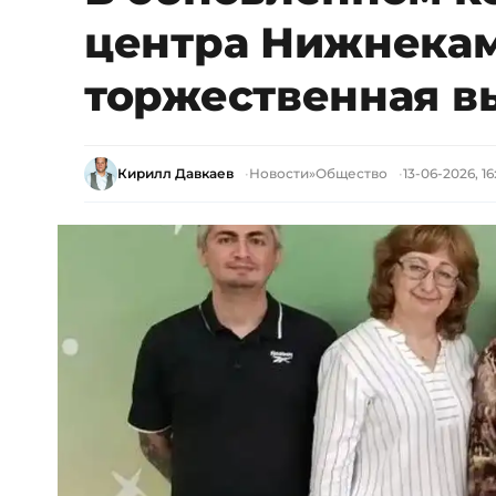
центра Нижнекам
торжественная в
Кирилл Давкаев
Новости
»
Общество
13-06-2026, 16