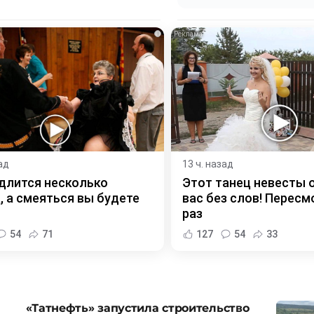
i
ад
13 ч. назад
длится несколько
Этот танец невесты 
, а смеяться вы будете
вас без слов! Пересм
раз
54
71
127
54
33
«Татнефть» запустила строительство