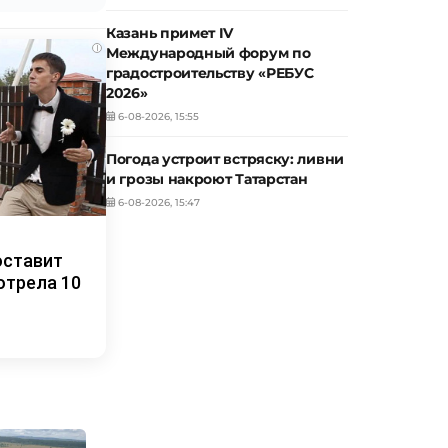
Казань примет IV
i
Международный форум по
градостроительству «РЕБУС
2026»
6-08-2026, 15:55
Погода устроит встряску: ливни
и грозы накроют Татарстан
6-08-2026, 15:47
оставит
отрела 10