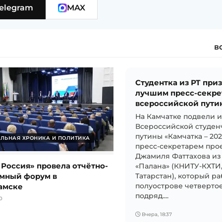
elegram
MAX
в
Студентка из РТ при
лучшим пресс-секре
всероссийской пути
На Камчатке подвели 
Всероссийской студен
путины «Камчатка – 20
ЛЬНАЯ ХРОНИКА И ПОЛИТИКА
пресс-секретарем прое
Джамиля Фаттахова из
 Россия» провела отчётно-
«Палана» (КНИТУ-КХТИ
мный форум в
Татарстан), который ра
амске
полуострове четвертое
подряд....
0
Вчера, 18:37