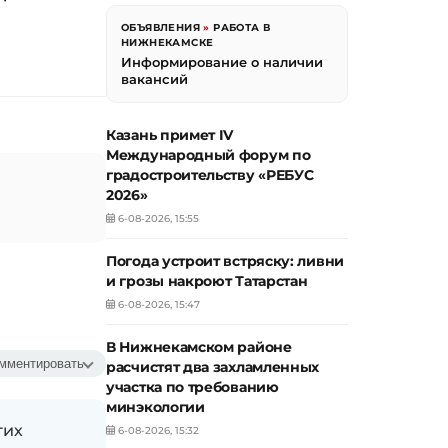
ОБЪЯВЛЕНИЯ
»
РАБОТА В
НИЖНЕКАМСКЕ
Информирование о наличии
вакансий
Казань примет IV
Международный форум по
градостроительству «РЕБУС
2026»
6-08-2026, 15:55
Погода устроит встряску: ливни
и грозы накроют Татарстан
6-08-2026, 15:47
В Нижнекамском районе
мментировать
расчистят два захламленных
участка по требованию
минэкологии
гих
6-08-2026, 15:32