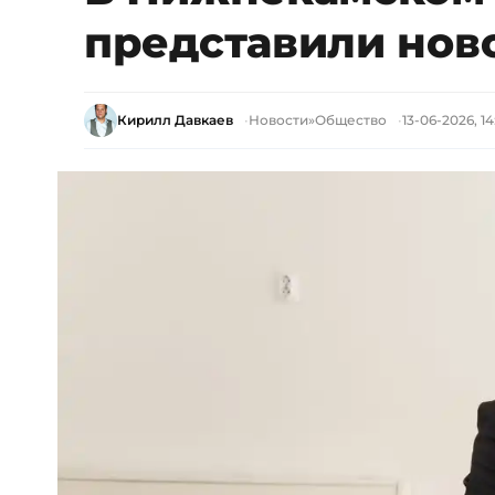
представили нов
Кирилл Давкаев
Новости
»
Общество
13-06-2026, 14