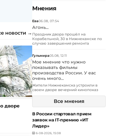
Мнения
Ева
06.08, 07:54
Агонь...
се новости →
Праздник двора прошёл на
Корабельной, 30 в Нижнекамске по
случаю завершения ремонта
Гульмира
05.08, 12:11
Мое мнение что нужно
показывать фильмы
производства России. У еас
очень много...
Жители Нижнекамска устроили в
своем дворе вечерний кинопоказ
Все мнения
о дворе
В России стартовал прием
заявок на IT-премию «ИТ
Лидер»
6-08-2026, 15:08