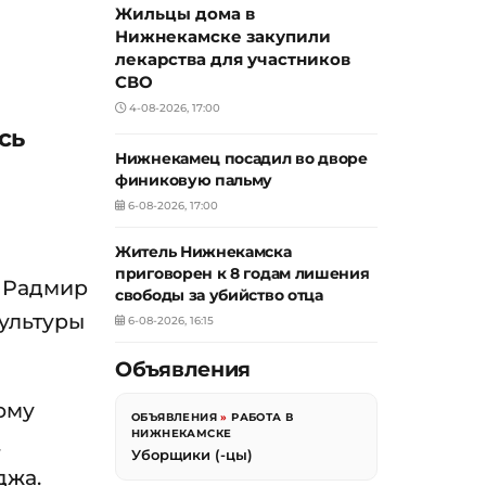
Жильцы дома в
Нижнекамске закупили
лекарства для участников
СВО
4-08-2026, 17:00
сь
Нижнекамец посадил во дворе
м
финиковую пальму
6-08-2026, 17:00
Житель Нижнекамска
приговорен к 8 годам лишения
а Радмир
свободы за убийство отца
ультуры
6-08-2026, 16:15
Объявления
ому
ОБЪЯВЛЕНИЯ
»
РАБОТА В
НИЖНЕКАМСКЕ
.
Уборщики (-цы)
джа.