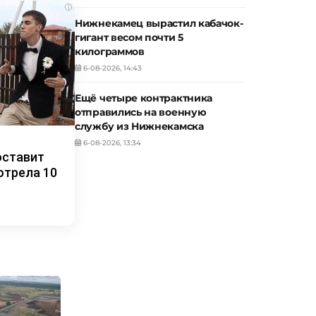
i
Нижнекамец вырастил кабачок-
гигант весом почти 5
килограммов
6-08-2026, 14:43
Ещё четыре контрактника
отправились на военную
службу из Нижнекамска
6-08-2026, 13:34
оставит
отрела 10