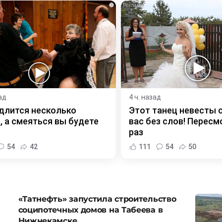
i
ад
4 ч. назад
длится несколько
Этот танец невесты 
, а смеяться вы будете
вас без слов! Пересм
раз
54
42
111
54
50
«Татнефть» запустила строительство
соципотечных домов на Табеева в
Нижнекамске