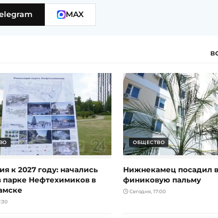
elegram
MAX
в
ВО
ОБЩЕСТВО
я к 2027 году: начались
Нижнекамец посадил в
в парке Нефтехимиков в
финиковую пальму
амске
Сегодня, 17:00
:30