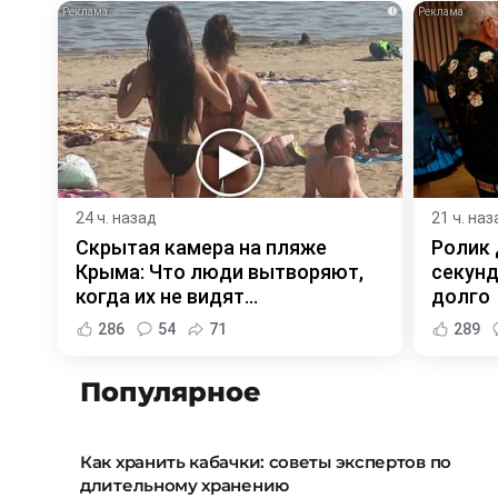
i
24 ч. назад
21 ч. наз
Скрытая камера на пляже
Ролик 
Крыма: Что люди вытворяют,
секунд
когда их не видят...
долго
286
54
71
289
Популярное
Как хранить кабачки: советы экспертов по
длительному хранению