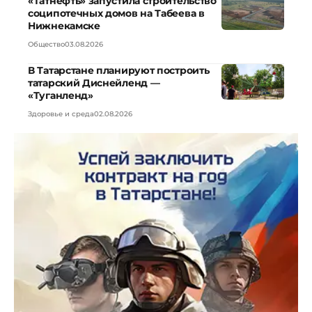
«Татнефть» запустила строительство
соципотечных домов на Табеева в
Нижнекамске
Общество
03.08.2026
В Татарстане планируют построить
татарский Диснейленд —
«Туганленд»
Здоровье и среда
02.08.2026