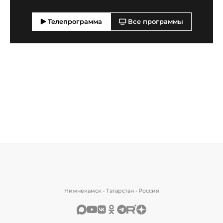
Телепрограмма
Все программы
Нижнекамск • Татарстан • Россия