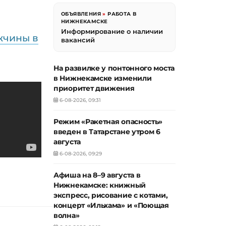
ОБЪЯВЛЕНИЯ
»
РАБОТА В
НИЖНЕКАМСКЕ
Информирование о наличии
жчины в
вакансий
На развилке у понтонного моста
в Нижнекамске изменили
приоритет движения
6-08-2026, 09:31
Режим «Ракетная опасность»
введен в Татарстане утром 6
августа
6-08-2026, 09:29
Афиша на 8–9 августа в
Нижнекамске: книжный
экспресс, рисование с котами,
концерт «Ильхама» и «Поющая
волна»