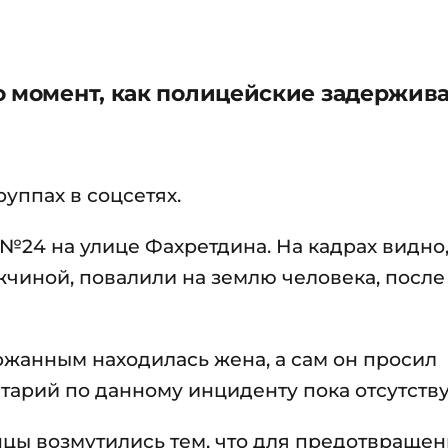
о момент, как полицейские задержив
уппах в соцсетях.
24 на улице Фахретдина. На кадрах видно,
жчиной, повалили на землю человека, после
ржанным находилась жена, а сам он просил
тарий по данному инциденту пока отсутству
анцы возмутились тем, что для предотвраще