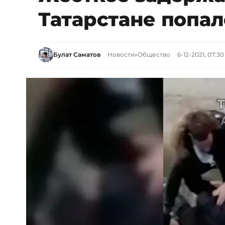
Татарстане попал
Булат Саматов
Новости
»
Общество
6-12-2021, 07:30