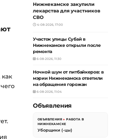
Нижнекамске закупили
лекарства для участников
СВО
4-08-2026, 17:00
ают
Участок улицы Субай в
Нижнекамске открыли после
ремонта
6-08-2026, 11:30
Ночной шум от питбайкеров: в
 как
мэрии Нижнекамска ответили
на обращения горожан
 чего
6-08-2026, 11:04
Объявления
ет.
ОБЪЯВЛЕНИЯ
»
РАБОТА В
НИЖНЕКАМСКЕ
Уборщики (-цы)
ния