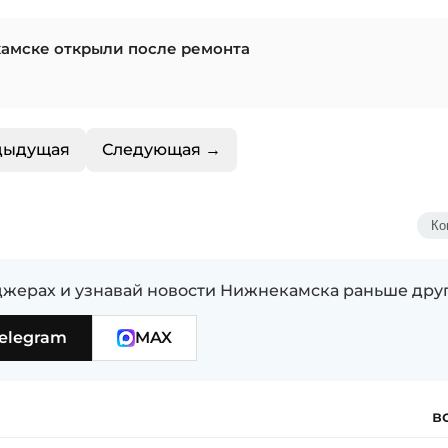
камске открыли после ремонта
дыдущая
Следующая →
Ко
жерах и узнавай новости Нижнекамска раньше дру
elegram
MAX
в