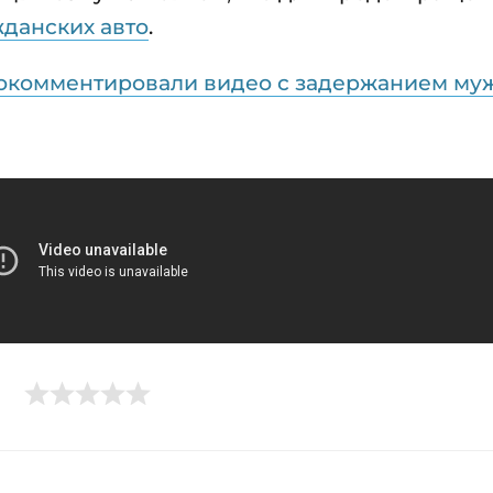
жданских авто
.
рокомментировали видео с задержанием му