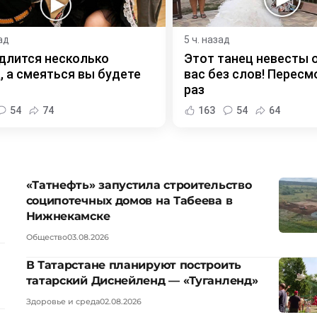
ад
5 ч. назад
длится несколько
Этот танец невесты 
, а смеяться вы будете
вас без слов! Пересм
раз
54
74
163
54
64
«Татнефть» запустила строительство
соципотечных домов на Табеева в
Нижнекамске
Общество
03.08.2026
В Татарстане планируют построить
татарский Диснейленд — «Туганленд»
Здоровье и среда
02.08.2026