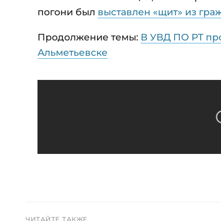
погони был
выставлен «щит» из гра
Продолжение темы:
В УВД ПО РТ п
Альметьевске
ЧИТАЙТЕ ТАКЖЕ