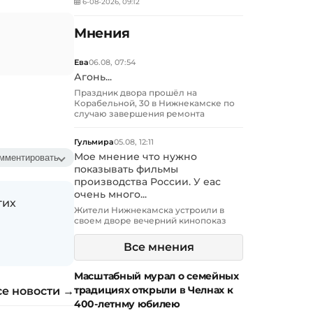
6-08-2026, 09:12
Мнения
Ева
06.08, 07:54
Агонь...
Праздник двора прошёл на
Корабельной, 30 в Нижнекамске по
случаю завершения ремонта
Гульмира
05.08, 12:11
Мое мнение что нужно
мментировать
показывать фильмы
производства России. У еас
очень много...
гих
Жители Нижнекамска устроили в
своем дворе вечерний кинопоказ
Все мнения
Масштабный мурал о семейных
традициях открыли в Челнах к
се новости →
400-летнму юбилею