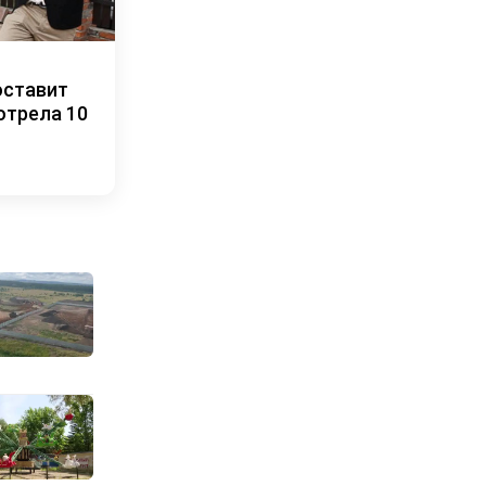
оставит
отрела 10