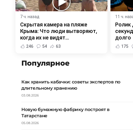
7 ч. назад
11 ч. наз
Скрытая камера на пляже
Ролик 
Крыма: Что люди вытворяют,
секунд
когда их не видят...
долго
246
54
63
175
Популярное
Как хранить кабачки: советы экспертов по
длительному хранению
03.08.2026
Новую бумажную фабрику построят в
Татарстане
05.08.2026