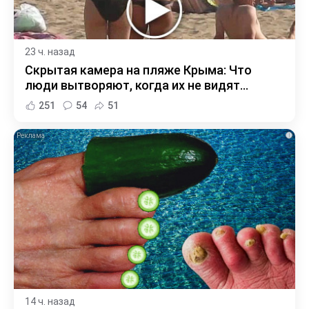
23 ч. назад
Скрытая камера на пляже Крыма: Что
люди вытворяют, когда их не видят...
251
54
51
i
14 ч. назад