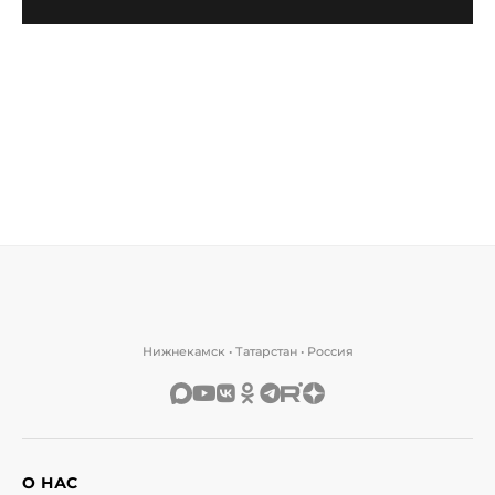
Нижнекамск • Татарстан • Россия
О НАС