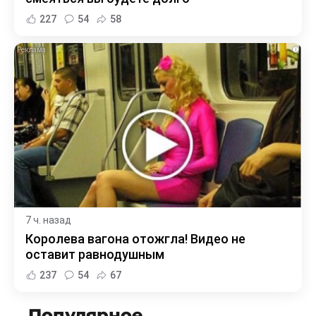
227
54
58
i
7 ч. назад
Королева вагона отожгла! Видео не
оставит равнодушным
237
54
67
Популярное