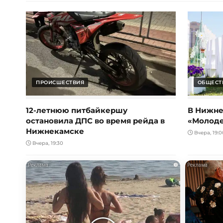
ПРОИСШЕСТВИЯ
ОБЩЕСТ
12-летнюю питбайкершу
В Нижне
остановила ДПС во время рейда в
«Молод
Нижнекамске
Вчера, 19:0
Вчера, 19:30
i