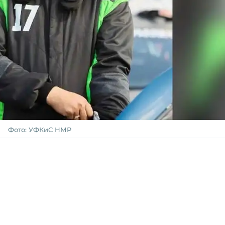
Фото: УФКиС НМР