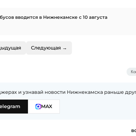
бусов вводится в Нижнекамске с 10 августа
дыдущая
Следующая →
Ко
жерах и узнавай новости Нижнекамска раньше дру
elegram
MAX
в