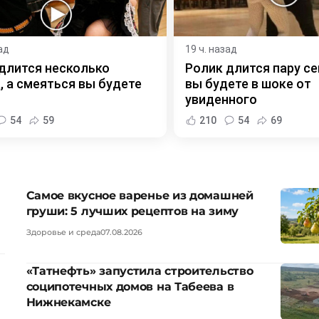
ад
19 ч. назад
длится несколько
Ролик длится пару се
, а смеяться вы будете
вы будете в шоке от
увиденного
54
59
210
54
69
Самое вкусное варенье из домашней
груши: 5 лучших рецептов на зиму
Здоровье и среда
07.08.2026
«Татнефть» запустила строительство
соципотечных домов на Табеева в
Нижнекамске