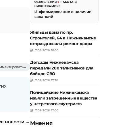
ОБЪЯВЛЕНИЯ
»
РАБОТА В
НИЖНЕКАМСКЕ
Информирование о наличии
вакансий
Жильцы дома по пр.
Строителей, 64 в Нижнекамске
отпраздновали ремонт двора
7-08-2026, 18:00
Детсады Нижнекамска
мментировать
передали 200 талисманов для
бойцов СВО
7-08-2026, 17:30
гих
Полицейские Нижнекамска
изъяли запрещенные вещества
у нетрезвого скутериста
7-08-2026, 17:00
се новости →
Мнения