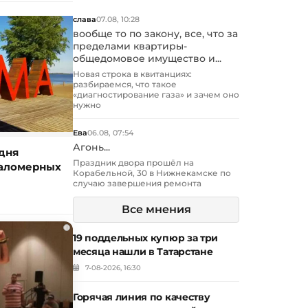
слава
07.08, 10:28
вообще то по закону, все, что за
пределами квартиры-
общедомовое имущество и...
Новая строка в квитанциях:
разбираемся, что такое
«диагностирование газа» и зачем оно
нужно
Ева
06.08, 07:54
Агонь...
дня
Праздник двора прошёл на
маломерных
Корабельной, 30 в Нижнекамске по
случаю завершения ремонта
Все мнения
i
19 поддельных купюр за три
месяца нашли в Татарстане
7-08-2026, 16:30
Горячая линия по качеству