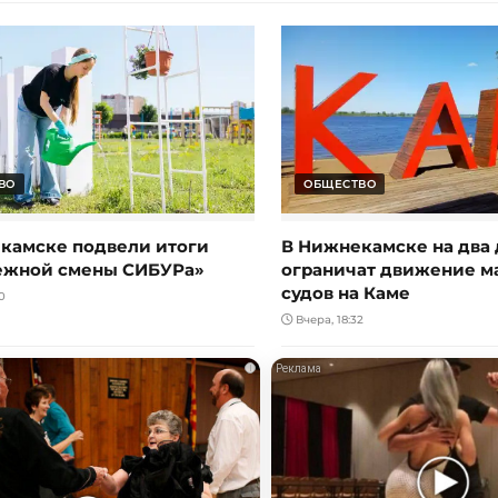
ВО
ОБЩЕСТВО
камске подвели итоги
В Нижнекамске на два 
ежной смены СИБУРа»
ограничат движение 
судов на Каме
0
Вчера, 18:32
i