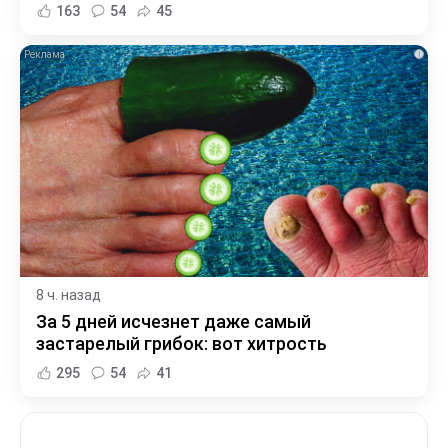
163
54
45
i
8 ч. назад
За 5 дней исчезнет даже самый
застарелый грибок: вот хитрость
295
54
41