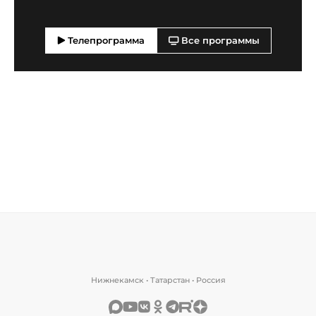
Телепрограмма
Все программы
Нижнекамск • Татарстан • Россия