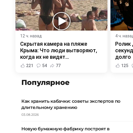
12 ч. назад
4 ч. наза
Скрытая камера на пляже
Ролик 
Крыма: Что люди вытворяют,
секунд
когда их не видят...
долго
221
54
77
125
Популярное
Как хранить кабачки: советы экспертов по
длительному хранению
03.08.2026
Новую бумажную фабрику построят в