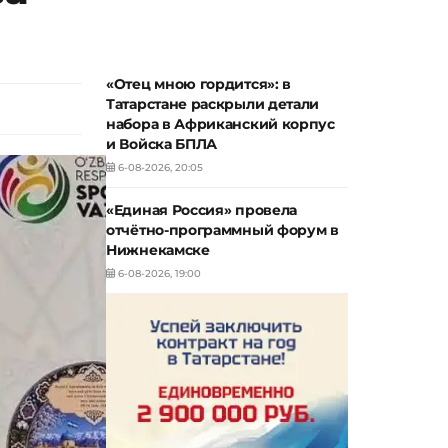
«Отец мною гордится»: в
Татарстане раскрыли детали
набора в Африканский корпус
и Войска БПЛА
6-08-2026, 20:05
«Единая Россия» провела
отчётно-программный форум в
Нижнекамске
6-08-2026, 19:00