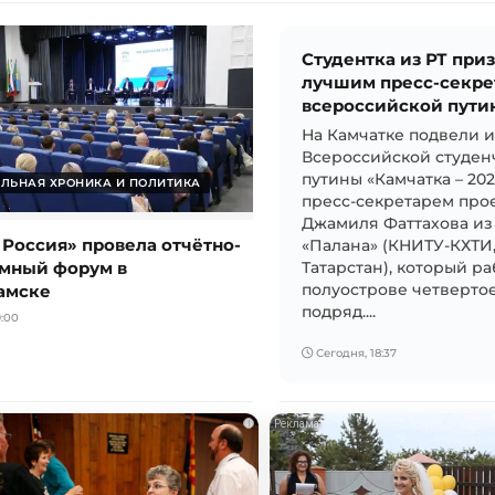
Студентка из РТ при
лучшим пресс-секре
всероссийской пути
На Камчатке подвели 
Всероссийской студен
путины «Камчатка – 20
ЛЬНАЯ ХРОНИКА И ПОЛИТИКА
пресс-секретарем прое
Джамиля Фаттахова из
 Россия» провела отчётно-
«Палана» (КНИТУ-КХТИ
мный форум в
Татарстан), который ра
амске
полуострове четвертое
подряд....
:00
Сегодня, 18:37
i