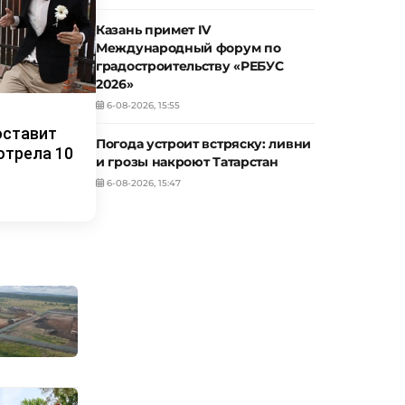
Казань примет IV
Международный форум по
градостроительству «РЕБУС
2026»
6-08-2026, 15:55
оставит
Погода устроит встряску: ливни
отрела 10
и грозы накроют Татарстан
6-08-2026, 15:47