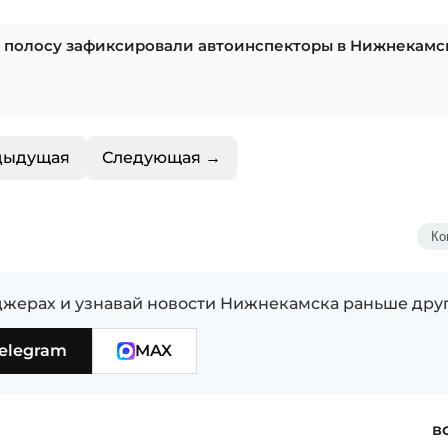
ю полосу зафиксировали автоинспекторы в Нижнекамск
дыдущая
Следующая →
Ко
жерах и узнавай новости Нижнекамска раньше дру
elegram
MAX
в