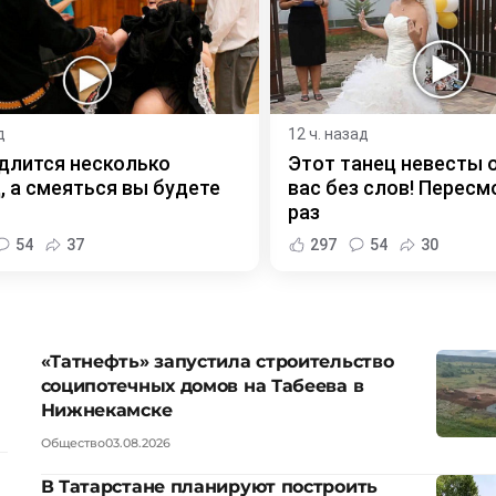
д
12 ч. назад
длится несколько
Этот танец невесты 
, а смеяться вы будете
вас без слов! Пересм
раз
54
37
297
54
30
«Татнефть» запустила строительство
соципотечных домов на Табеева в
Нижнекамске
Общество
03.08.2026
В Татарстане планируют построить