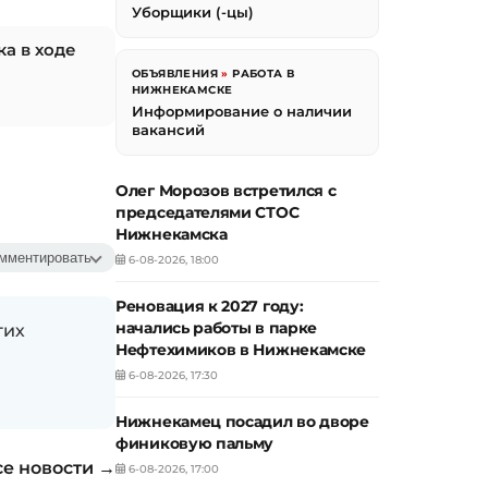
Уборщики (-цы)
а в ходе
ОБЪЯВЛЕНИЯ
»
РАБОТА В
НИЖНЕКАМСКЕ
Информирование о наличии
вакансий
Олег Морозов встретился с
председателями СТОС
Нижнекамска
мментировать
6-08-2026, 18:00
Реновация к 2027 году:
начались работы в парке
гих
Нефтехимиков в Нижнекамске
6-08-2026, 17:30
Нижнекамец посадил во дворе
финиковую пальму
се новости →
6-08-2026, 17:00