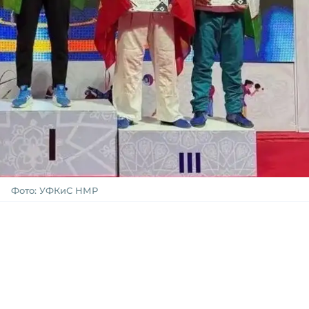
Фото: УФКиС НМР