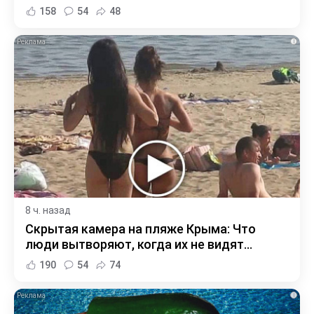
158
54
48
i
8 ч. назад
Скрытая камера на пляже Крыма: Что
люди вытворяют, когда их не видят...
190
54
74
i