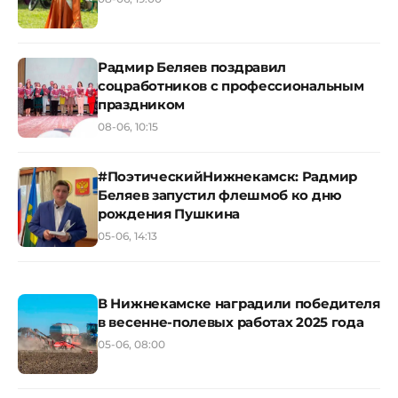
Радмир Беляев поздравил
соцработников с профессиональным
праздником
08-06, 10:15
#ПоэтическийНижнекамск: Радмир
Беляев запустил флешмоб ко дню
рождения Пушкина
05-06, 14:13
В Нижнекамске наградили победителя
в весенне-полевых работах 2025 года
05-06, 08:00