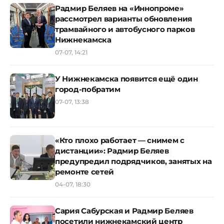
Радмир Беляев на «Иннопроме»
рассмотрел варианты обновления
трамвайного и автобусного парков
Нижнекамска
07-07, 14:21
У Нижнекамска появится ещё один
город-побратим
07-07, 13:38
«Кто плохо работает — снимем с
дистанции»: Радмир Беляев
предупредил подрядчиков, занятых на
ремонте сетей
04-07, 18:30
Сария Сабурская и Радмир Беляев
посетили нижнекамский центр