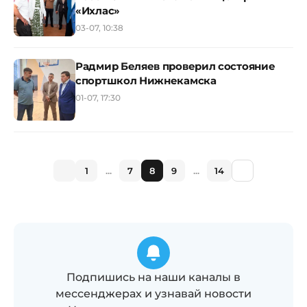
«Ихлас»
03-07, 10:38
Радмир Беляев проверил состояние
спортшкол Нижнекамска
01-07, 17:30
1
...
7
8
9
...
14
Подпишись на наши каналы в
мессенджерах и узнавай новости