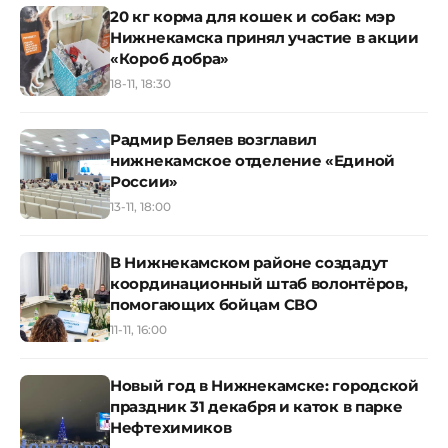
20 кг корма для кошек и собак: мэр
Нижнекамска принял участие в акции
«Короб добра»
18-11, 18:30
Радмир Беляев возглавил
нижнекамское отделение «Единой
России»
13-11, 18:00
В Нижнекамском районе создадут
координационный штаб волонтёров,
помогающих бойцам СВО
11-11, 16:00
Новый год в Нижнекамске: городской
праздник 31 декабря и каток в парке
Нефтехимиков