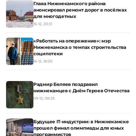
Глава Нижнекамского района
анонсировал ремонт дорог в посёлках
для многодетных
16-12, 20:31
«Работать на опережение»: мэр
Нижнекамска о темпах строительства
соципотеки
16-12, 16:00
Радмир Беляев поздравил
нижнекамцев с Днём Героев Отечества
09-12, 08:25
Будущее IT-индустрии: в Нижнекамске
прошел финал олимпиады для юных
программистов