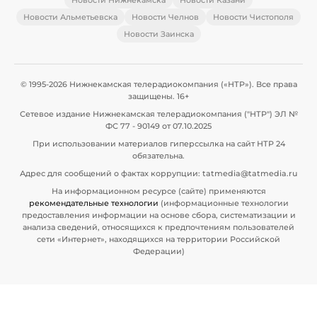
Новости Нижнекамска
Новости Казани
Новости Альметьевска
Новости Челнов
Новости Чистополя
Новости Заинска
© 1995-2026 Нижнекамская телерадиокомпания («НТР»). Все права
защищены. 16+
Сетевое издание Нижнекамская телерадиокомпания ("НТР") ЭЛ №
ФС 77 - 90149 от 07.10.2025
При использовании материалов гиперссылка на сайт НТР 24
обязательна.
Адрес для сообщений о фактах коррупции: tatmedia@tatmedia.ru
На информационном ресурсе (сайте) применяются
рекомендательные технологии
(информационные технологии
предоставления информации на основе сбора, систематизации и
анализа сведений, относящихся к предпочтениям пользователей
сети «Интернет», находящихся на территории Российской
Федерации)