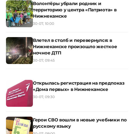
Волонтёры убрали родник и
территорию у центра «Патриота» в
Нижнекамске
30-07, 10:00
Влетел в столб и перевернулся: в
Нижнекамске произошло жесткое
ночное ДТП
30-07, 09:45
Открылась регистрация на предпоказ
«Дома первых» в Нижнекамске
30-07, 09:30
Герои СВО вошли в новые учебники по
русскому языку
30-07, 09:00