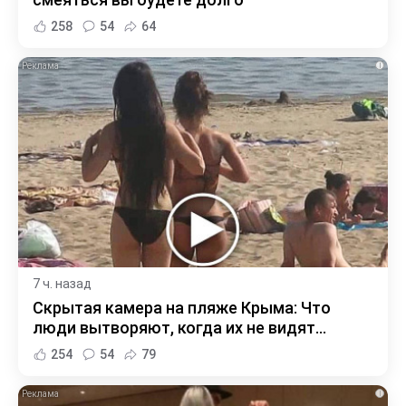
258
54
64
i
7 ч. назад
Скрытая камера на пляже Крыма: Что
люди вытворяют, когда их не видят...
254
54
79
i