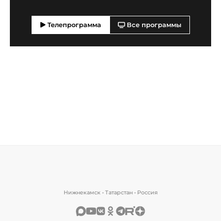
Телепрограмма
Все программы
Нижнекамск • Татарстан • Россия