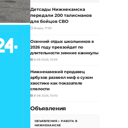
Детсады Нижнекамска
передали 200 талисманов
для бойцов СВО
Вчера, 17:30
Осенний отдых школьников в
2026 году превзойдет по
длительности зимние каникулы
8-08-2026, 10:09
Нижнекамский продавец
арбузов развеял миф о сухом
хвостике как показателе
спелости
8-08-2026, 10:00
Объявления
ОБЪЯВЛЕНИЯ
»
РАБОТА В
НИЖНЕКАМСКЕ