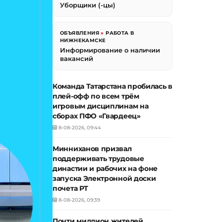
Уборщики (-цы)
ОБЪЯВЛЕНИЯ
»
РАБОТА В
НИЖНЕКАМСКЕ
Информирование о наличии
вакансий
Команда Татарстана пробилась в
плей-офф по всем трём
игровым дисциплинам на
сборах ПФО «Гвардеец»
8-08-2026, 09:44
Минниханов призвал
поддерживать трудовые
династии и рабочих на фоне
запуска Электронной доски
почета РТ
8-08-2026, 09:39
Почти миллион жителей