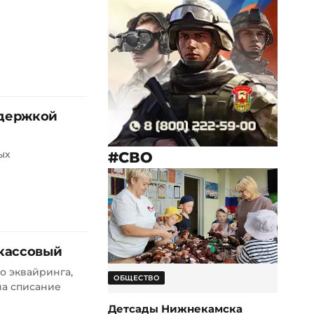
ддержкой
ых
#СВО
 кассовый
о эквайринга,
ОБЩЕСТВО
на списание
Детсады Нижнекамска