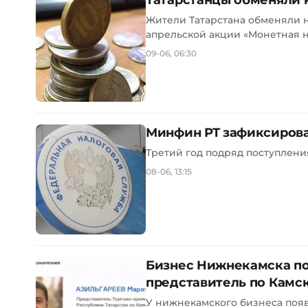
Татарстанцы обменяли 
Жители Татарстана обменяли н
апрельской акции «Монетная не
09-06, 06:30
Минфин РТ зафиксирова
Третий год подряд поступления
08-06, 13:15
Бизнес Нижнекамска по
представитель по Камс
У нижнекамского бизнеса поя