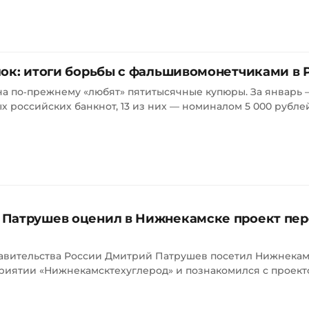
лок: итоги борьбы с фальшивомонетчиками в 
 по‑прежнему «любят» пятитысячные купюры. За январь —
 российских банкнот, 13 из них — номиналом 5 000 рублей.
Патрушев оценил в Нижнекамске проект пе
авительства России Дмитрий Патрушев посетил Нижнекам
риятии «Нижнекамсктехуглерод» и познакомился с проект