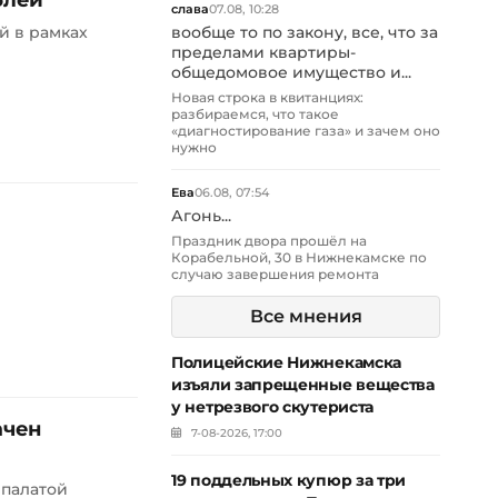
блей
слава
07.08, 10:28
й в рамках
вообще то по закону, все, что за
пределами квартиры-
общедомовое имущество и...
Новая строка в квитанциях:
разбираемся, что такое
«диагностирование газа» и зачем оно
нужно
Ева
06.08, 07:54
Агонь...
Праздник двора прошёл на
Корабельной, 30 в Нижнекамске по
случаю завершения ремонта
Все мнения
Полицейские Нижнекамска
изъяли запрещенные вещества
у нетрезвого скутериста
ачен
7-08-2026, 17:00
19 поддельных купюр за три
 палатой