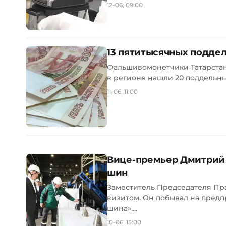
12-06, 09:00
13 пятитысячных подде
Фальшивомонетчики Татарстана
в регионе нашли 20 поддельных
11-06, 11:00
Вице-премьер Дмитрий 
шин
Заместитель Председателя Пр
визитом. Он побывал на предп
шина»....
10-06, 15:00