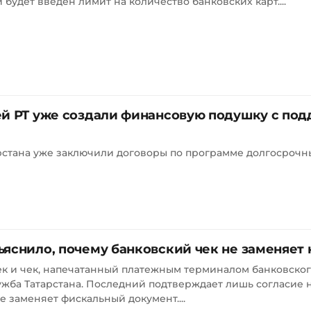
и будет введён лимит на количество банковских карт....
ей РТ уже создали финансовую подушку с по
рстана уже заключили договоры по программе долгосрочн
ъяснило, почему банковский чек не заменяет
ек и чек, напечатанный платежным терминалом банковског
жба Татарстана. Последний подтверждает лишь согласие 
е заменяет фискальный документ....