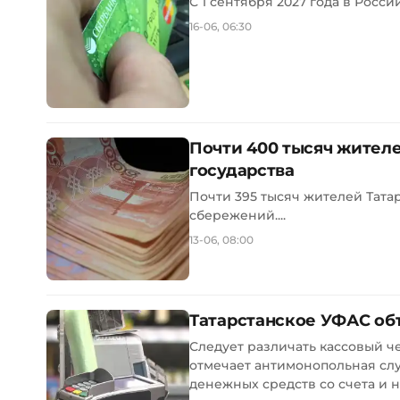
С 1 сентября 2027 года в Росси
16-06, 06:30
Почти 400 тысяч жител
государства
Почти 395 тысяч жителей Тата
сбережений....
13-06, 08:00
Татарстанское УФАС об
Следует различать кассовый ч
отмечает антимонопольная слу
денежных средств со счета и н