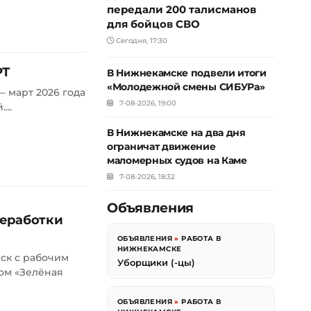
передали 200 талисманов
для бойцов СВО
Сегодня, 17:30
РТ
В Нижнекамске подвели итоги
«Молодежной смены СИБУРа»
 март 2026 года
7-08-2026, 19:00
...
В Нижнекамске на два дня
ограничат движение
маломерных судов на Каме
7-08-2026, 18:32
Объявления
реработки
ОБЪЯВЛЕНИЯ
»
РАБОТА В
НИЖНЕКАМСКЕ
ск с рабочим
Уборщики (-цы)
ом «Зелёная
ОБЪЯВЛЕНИЯ
»
РАБОТА В