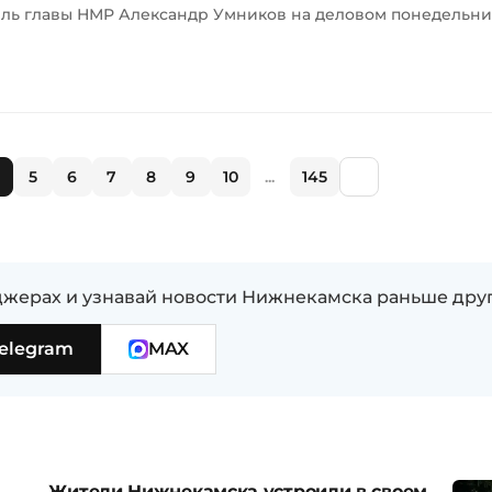
ель главы НМР Александр Умников на деловом понедельнике
5
6
7
8
9
10
...
145
жерах и узнавай новости Нижнекамска раньше дру
elegram
MAX
Жители Нижнекамска устроили в своем