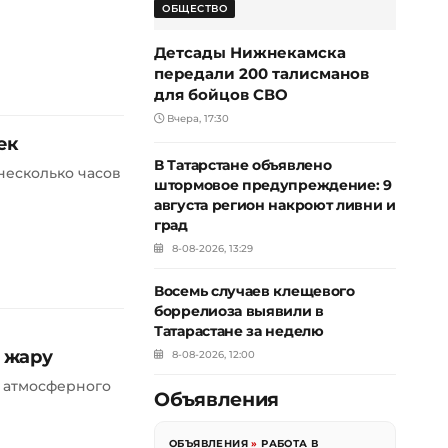
ОБЩЕСТВО
Детсады Нижнекамска
передали 200 талисманов
для бойцов СВО
Вчера, 17:30
ек
В Татарстане объявлено
несколько часов
штормовое предупреждение: 9
августа регион накроют ливни и
град
8-08-2026, 13:29
Восемь случаев клещевого
боррелиоза выявили в
Татарастане за неделю
 жару
8-08-2026, 12:00
о атмосферного
Объявления
ОБЪЯВЛЕНИЯ
»
РАБОТА В