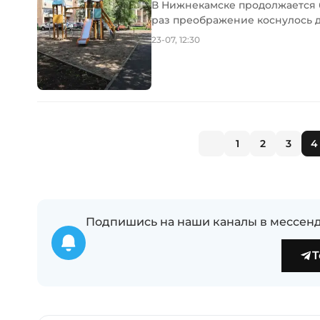
В Нижнекамске продолжается б
раз преображение коснулось до
23-07, 12:30
1
2
3
4
Подпишись на наши каналы в мессенд
T