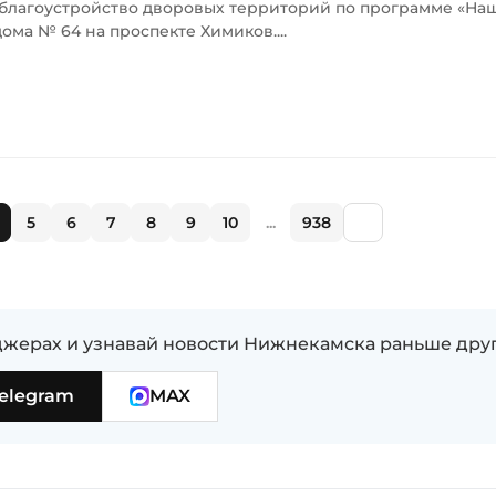
лагоустройство дворовых территорий по программе «Наш 
ма № 64 на проспекте Химиков....
5
6
7
8
9
10
...
938
жерах и узнавай новости Нижнекамска раньше дру
elegram
MAX