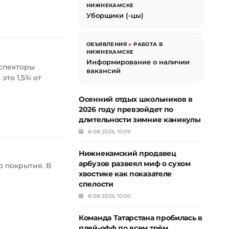
НИЖНЕКАМСКЕ
Уборщики (-цы)
ОБЪЯВЛЕНИЯ
»
РАБОТА В
НИЖНЕКАМСКЕ
Информирование о наличии
нспекторы
вакансий
то 1,5% от
Осенний отдых школьников в
2026 году превзойдет по
длительности зимние каникулы
8-08-2026, 10:09
Нижнекамский продавец
арбузов развеял миф о сухом
о покрытия. В
хвостике как показателе
спелости
8-08-2026, 10:00
Команда Татарстана пробилась в
плей-офф по всем трём