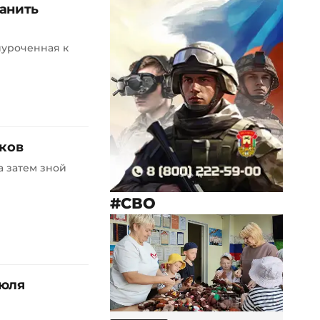
ранить
иуроченная к
иков
а затем зной
#СВО
июля