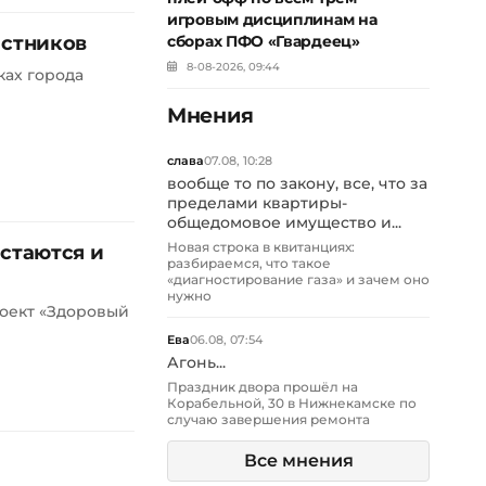
игровым дисциплинам на
астников
сборах ПФО «Гвардеец»
8-08-2026, 09:44
ках города
Мнения
слава
07.08, 10:28
вообще то по закону, все, что за
пределами квартиры-
общедомовое имущество и...
Новая строка в квитанциях:
стаются и
разбираемся, что такое
«диагностирование газа» и зачем оно
нужно
роект «Здоровый
Ева
06.08, 07:54
Агонь...
Праздник двора прошёл на
Корабельной, 30 в Нижнекамске по
случаю завершения ремонта
Все мнения