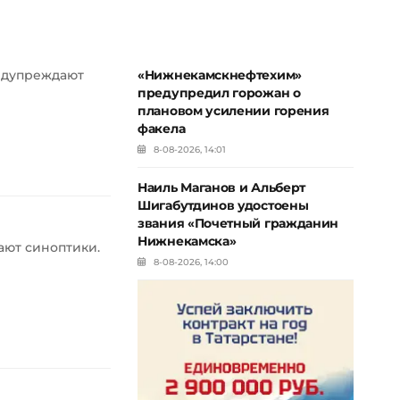
редупреждают
«Нижнекамскнефтехим»
предупредил горожан о
плановом усилении горения
факела
8-08-2026, 14:01
Наиль Маганов и Альберт
Шигабутдинов удостоены
звания «Почетный гражданин
Нижнекамска»
ают синоптики.
8-08-2026, 14:00