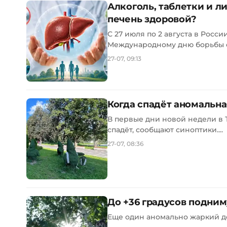
Алкоголь, таблетки и л
печень здоровой?
С 27 июля по 2 августа в Рос
Международному дню борьбы с г
27-07, 09:13
Когда спадёт аномальна
В первые дни новой недели в 
спадёт, сообщают синоптики....
27-07, 08:36
До +36 градусов подним
Еще один аномально жаркий де