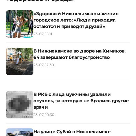
«Здоровый Нижнекамск» изменил
городское лето: «Люди приходят,
остаются и приводят друзей»
23-07, 15:11
В Нижнекамске во дворе на Химиков,
64 завершают благоустройство
23-07, 12:30
В РКБ с лица мужчины удалили
опухоль, за которую не брались другие
врачи
23-07, 10:30
На улице Субай в Нижнекамске